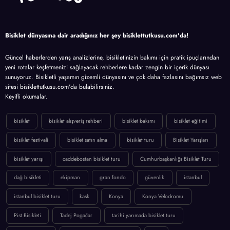
Bisiklet dünyasına dair aradığınız her şey bisiklettutkusu.com'da!
Güncel haberlerden yarış analizlerine, bisikletinizin bakımı için pratik ipuçlarından
yeni rotalar keşfetmenizi sağlayacak rehberlere kadar zengin bir içerik dünyası
sunuyoruz. Bisikletli yaşamın gizemli dünyasını ve çok daha fazlasını bağımsız web
sitesi bisiklettutkusu.com'da bulabilirsiniz.
Keyifli okumalar.
bisiklet
bisiklet alışveriş rehberi
bisiklet bakımı
bisiklet eğitimi
bisiklet festivali
bisiklet satın alma
bisiklet turu
Bisiklet Yarışları
bisiklet yarışı
caddebostan bisiklet turu
Cumhurbaşkanlığı Bisiklet Turu
dağ bisikleti
ekipman
gran fondo
güvenlik
istanbul
istanbul bisiklet turu
kask
Konya
Konya Velodromu
Pist Bisikleti
Tadej Pogačar
tarihi yarımada bisiklet turu