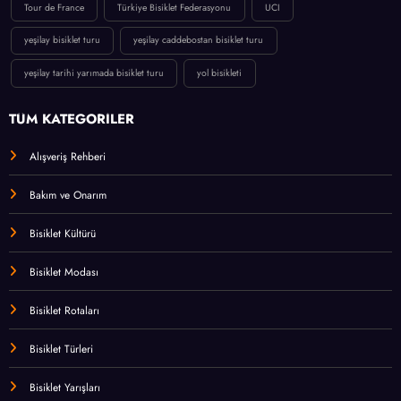
Tour de France
Türkiye Bisiklet Federasyonu
UCI
yeşilay bisiklet turu
yeşilay caddebostan bisiklet turu
yeşilay tarihi yarımada bisiklet turu
yol bisikleti
TÜM KATEGORİLER
Alışveriş Rehberi
Bakım ve Onarım
Bisiklet Kültürü
Bisiklet Modası
Bisiklet Rotaları
Bisiklet Türleri
Bisiklet Yarışları