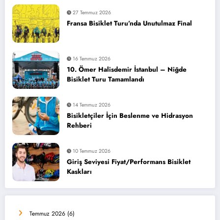
27 Temmuz 2026
Fransa Bisiklet Turu’nda Unutulmaz Final
16 Temmuz 2026
10. Ömer Halisdemir İstanbul – Niğde
Bisiklet Turu Tamamlandı
14 Temmuz 2026
Bisikletçiler İçin Beslenme ve Hidrasyon
Rehberi
10 Temmuz 2026
Giriş Seviyesi Fiyat/Performans Bisiklet
Kaskları
Temmuz 2026
(6)