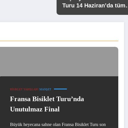
Turu 14 Haziran’da tüm
Türkiye’de yapılacak
BISIKLET YARIŞLARI
MANŞET
Fransa Bisiklet Turu’nda
Unutulmaz Final
Büyük heyecana sahne olan Fransa Bisiklet Turu son