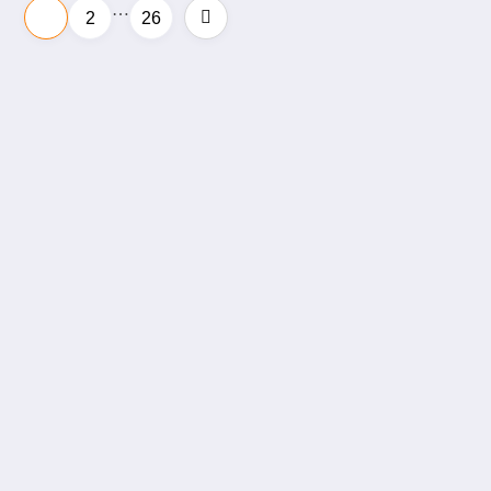
…
Yazı
1
2
26
sayfalaması