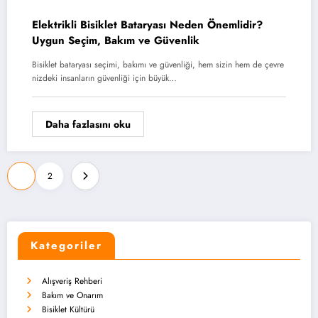
Elektrikli Bisiklet Bataryası Neden Önemlidir?
Uygun Seçim, Bakım ve Güvenlik
Bisiklet bataryası seçimi, bakımı ve güvenliği, hem sizin hem de çevre
nizdeki insanların güvenliği için büyük…
Daha fazlasını oku
Yazı
1
2
sayfalaması
Kategoriler
Alışveriş Rehberi
Bakım ve Onarım
Bisiklet Kültürü