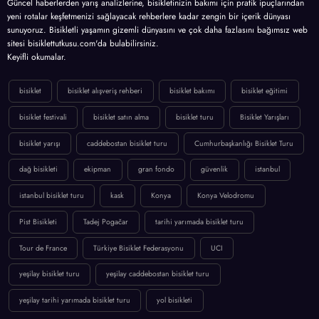
Güncel haberlerden yarış analizlerine, bisikletinizin bakımı için pratik ipuçlarından
yeni rotalar keşfetmenizi sağlayacak rehberlere kadar zengin bir içerik dünyası
sunuyoruz. Bisikletli yaşamın gizemli dünyasını ve çok daha fazlasını bağımsız web
sitesi bisiklettutkusu.com'da bulabilirsiniz.
Keyifli okumalar.
bisiklet
bisiklet alışveriş rehberi
bisiklet bakımı
bisiklet eğitimi
bisiklet festivali
bisiklet satın alma
bisiklet turu
Bisiklet Yarışları
bisiklet yarışı
caddebostan bisiklet turu
Cumhurbaşkanlığı Bisiklet Turu
dağ bisikleti
ekipman
gran fondo
güvenlik
istanbul
istanbul bisiklet turu
kask
Konya
Konya Velodromu
Pist Bisikleti
Tadej Pogačar
tarihi yarımada bisiklet turu
Tour de France
Türkiye Bisiklet Federasyonu
UCI
yeşilay bisiklet turu
yeşilay caddebostan bisiklet turu
yeşilay tarihi yarımada bisiklet turu
yol bisikleti