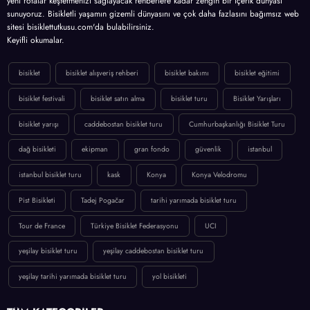
yeni rotalar keşfetmenizi sağlayacak rehberlere kadar zengin bir içerik dünyası
sunuyoruz. Bisikletli yaşamın gizemli dünyasını ve çok daha fazlasını bağımsız web
sitesi bisiklettutkusu.com'da bulabilirsiniz.
Keyifli okumalar.
bisiklet
bisiklet alışveriş rehberi
bisiklet bakımı
bisiklet eğitimi
bisiklet festivali
bisiklet satın alma
bisiklet turu
Bisiklet Yarışları
bisiklet yarışı
caddebostan bisiklet turu
Cumhurbaşkanlığı Bisiklet Turu
dağ bisikleti
ekipman
gran fondo
güvenlik
istanbul
istanbul bisiklet turu
kask
Konya
Konya Velodromu
Pist Bisikleti
Tadej Pogačar
tarihi yarımada bisiklet turu
Tour de France
Türkiye Bisiklet Federasyonu
UCI
yeşilay bisiklet turu
yeşilay caddebostan bisiklet turu
yeşilay tarihi yarımada bisiklet turu
yol bisikleti