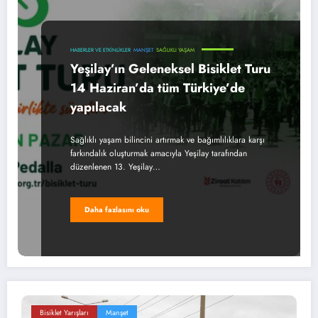
HABERLER VE ETKINLIKLER
MANŞET
SAĞLIKLI YAŞAM
Yeşilay’ın Geleneksel Bisiklet Turu
14 Haziran’da tüm Türkiye’de
yapılacak
Sağlıklı yaşam bilincini artırmak ve bağımlılıklara karşı
farkındalık oluşturmak amacıyla Yeşilay tarafından
düzenlenen 13. Yeşilay…
Daha fazlasını oku
Bisiklet Yarışları
Manşet