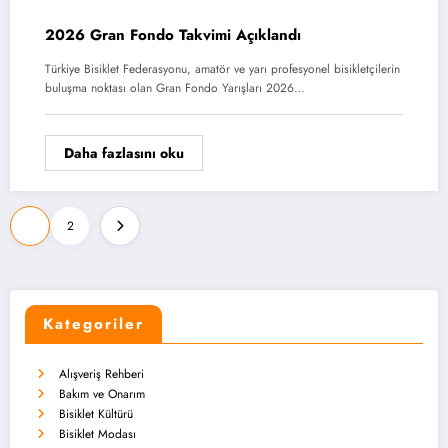
2026 Gran Fondo Takvimi Açıklandı
Türkiye Bisiklet Federasyonu, amatör ve yarı profesyonel bisikletçilerin
buluşma noktası olan Gran Fondo Yarışları 2026…
Daha fazlasını oku
Yazı
1
2
sayfalaması
Kategoriler
Alışveriş Rehberi
Bakım ve Onarım
Bisiklet Kültürü
Bisiklet Modası