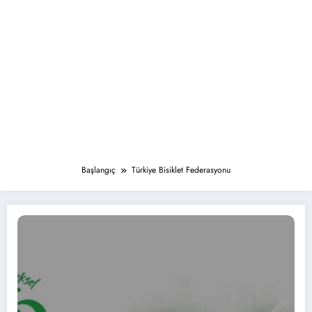
Başlangıç
Türkiye Bisiklet Federasyonu