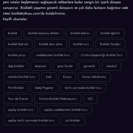
yeni rotalar keşfetmenizi sağlayacak rehberlere kadar zengin bir içerik dünyası
sunuyoruz. Bisikletli yaşamın gizemli dünyasını ve çok daha fazlasını bağımsız web
sitesi bisiklettutkusu.com'da bulabilirsiniz.
Keyifli okumalar.
bisiklet
bisiklet alışveriş rehberi
bisiklet bakımı
bisiklet eğitimi
bisiklet festivali
bisiklet satın alma
bisiklet turu
Bisiklet Yarışları
bisiklet yarışı
caddebostan bisiklet turu
Cumhurbaşkanlığı Bisiklet Turu
dağ bisikleti
ekipman
gran fondo
güvenlik
istanbul
istanbul bisiklet turu
kask
Konya
Konya Velodromu
Pist Bisikleti
Tadej Pogačar
tarihi yarımada bisiklet turu
Tour de France
Türkiye Bisiklet Federasyonu
UCI
yeşilay bisiklet turu
yeşilay caddebostan bisiklet turu
yeşilay tarihi yarımada bisiklet turu
yol bisikleti