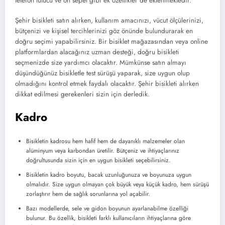
telefon tutucu ve ön sepet gibi ek özellikler de eklenmektedir.
Şehir bisikleti satın alırken, kullanım amacınızı, vücut ölçülerinizi,
bütçenizi ve kişisel tercihlerinizi göz önünde bulundurarak en
doğru seçimi yapabilirsiniz. Bir bisiklet mağazasından veya online
platformlardan alacağınız uzman desteği, doğru bisikleti
seçmenizde size yardımcı olacaktır. Mümkünse satın almayı
düşündüğünüz bisikletle test sürüşü yaparak, size uygun olup
olmadığını kontrol etmek faydalı olacaktır. Şehir bisikleti alırken
dikkat edilmesi gerekenleri sizin için derledik.
Kadro
Bisikletin kadrosu hem hafif hem de dayanıklı malzemeler olan
alüminyum veya karbondan üretilir. Bütçeniz ve ihtiyaçlarınız
doğrultusunda sizin için en uygun bisikleti seçebilirsiniz.
Bisikletin kadro boyutu, bacak uzunluğunuza ve boyunuza uygun
olmalıdır. Size uygun olmayan çok büyük veya küçük kadro, hem sürüşü
zorlaştırır hem de sağlık sorunlarına yol açabilir.
Bazı modellerde, sele ve gidon boyunun ayarlanabilme özelliği
bulunur. Bu özellik, bisikleti farklı kullanıcıların ihtiyaçlarına göre