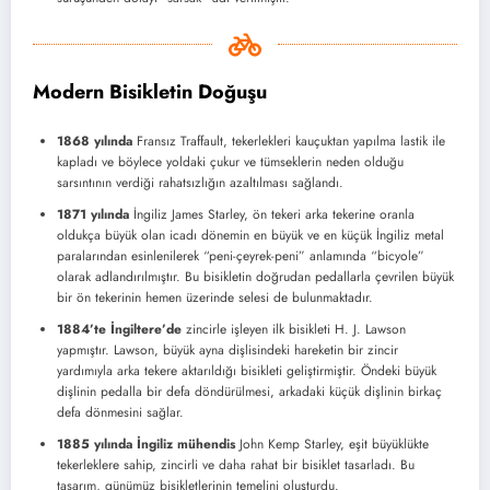
Modern Bisikletin Doğuşu
1868 yılında
Fransız Traffault, tekerlekleri kauçuktan yapılma lastik ile
kapladı ve böylece yoldaki çukur ve tümseklerin neden olduğu
sarsıntının verdiği rahatsızlığın azaltılması sağlandı.
1871 yılında
İngiliz James Starley, ön tekeri arka tekerine oranla
oldukça büyük olan icadı dönemin en büyük ve en küçük İngiliz metal
paralarından esinlenilerek “peni-çeyrek-peni” anlamında “bicyole”
olarak adlandırılmıştır. Bu bisikletin doğrudan pedallarla çevrilen büyük
bir ön tekerinin hemen üzerinde selesi de bulunmaktadır.
1884’te İngiltere’de
zincirle işleyen ilk bisikleti H. J. Lawson
yapmıştır. Lawson, büyük ayna dişlisindeki hareketin bir zincir
yardımıyla arka tekere aktarıldığı bisikleti geliştirmiştir. Öndeki büyük
dişlinin pedalla bir defa döndürülmesi, arkadaki küçük dişlinin birkaç
defa dönmesini sağlar.
1885 yılında İngiliz mühendis
John Kemp Starley, eşit büyüklükte
tekerleklere sahip, zincirli ve daha rahat bir bisiklet tasarladı. Bu
tasarım, günümüz bisikletlerinin temelini oluşturdu.