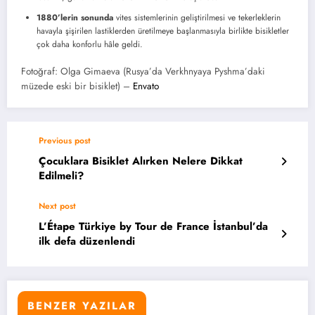
1880’lerin sonunda
vites sistemlerinin geliştirilmesi ve tekerleklerin
havayla şişirilen lastiklerden üretilmeye başlanmasıyla birlikte bisikletler
çok daha konforlu hâle geldi.
Fotoğraf: Olga Gimaeva (Rusya’da Verkhnyaya Pyshma’daki
müzede eski bir bisiklet) –
Envato
Previous post
Çocuklara Bisiklet Alırken Nelere Dikkat
Edilmeli?
Next post
L’Étape Türkiye by Tour de France İstanbul’da
ilk defa düzenlendi
BENZER YAZILAR