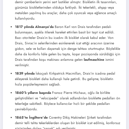
demir çemberlerin yerini sert lastikler almıştır. Bisikletin ilk tasarımları,
günümüz bisikletlerinden oldukça farklıydı. İki tekerlekli, ahşap veya
metalden yapılmış bu araçlar, daha çok oyuncak veya eğlence amaçlı
kullanılıyordu.
1817 yılında Almanya’da
Baron Karl von Drais tarafından pedalı
bulunmayan, ayakla itilerek hareket ettirilen basit bir taşıt icat edildi.
Bazı otoriteler Drais’ın bu icadını ilk bisiklet olarak kabul eder. Von
Drais, Sivrac’ın seleriferinden esinlenerek icat ettiği aracının üzerine
gidon, sele ve kolları dayamak için denge tahtası oturtmuştur. Böylelikle
daha da konforlu hâle gelen bu taşıta, koşar pozisyonda sürüldüğü için
Drais tarafından koşu makinası anlamına gelen
laufmaschine
ismini
verilmiştir.
1839 yılında
İskoçyalı Kirkpatrick Macmillan, Drais’in icadına pedal
ekleyerek bisikleti daha kullanışlı hale getirdi. Bu gelişme, bisikletin
hızla popülerleşmesini sağladı.
1860’lı yılların başında
Fransız Pierre Michaux, oğlu ile birlikte
geliştirdikleri ve “velocipede” olarak adlandırılan bisiklette pedalları ön
tekerleğe sabitledi. Böylece kullanıcılar hızlı bir şekilde pedalları
çevirebiliyordu.
1865’te İngiltere’de
Coventry Dikiş Makineleri Şirketi tarafından
demir telli tahta tekerleklerden oluşan bir bisiklet icat edilmiş, konforsuz
sürüşünden dolayı “sarsak” adı verilmiştir.