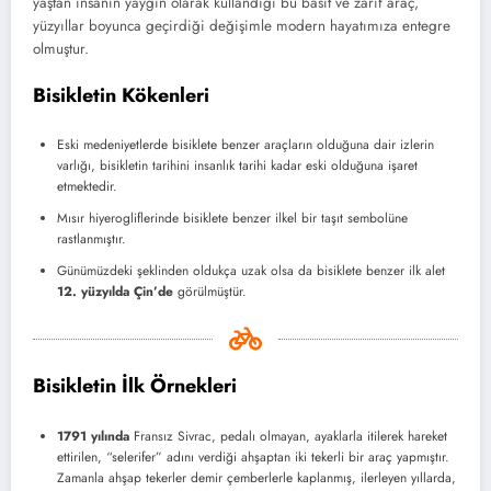
yaştan insanın yaygın olarak kullandığı bu basit ve zarif araç,
yüzyıllar boyunca geçirdiği değişimle modern hayatımıza entegre
olmuştur.
Bisikletin Kökenleri
Eski medeniyetlerde bisiklete benzer araçların olduğuna dair izlerin
varlığı, bisikletin tarihini insanlık tarihi kadar eski olduğuna işaret
etmektedir.
Mısır hiyerogliflerinde bisiklete benzer ilkel bir taşıt sembolüne
rastlanmıştır.
Günümüzdeki şeklinden oldukça uzak olsa da bisiklete benzer ilk alet
12. yüzyılda Çin’de
görülmüştür.
Bisikletin İlk Örnekleri
1791
yılında
Fransız Sivrac, pedalı olmayan, ayaklarla itilerek hareket
ettirilen, “selerifer” adını verdiği ahşaptan iki tekerli bir araç yapmıştır.
Zamanla ahşap tekerler demir çemberlerle kaplanmış, ilerleyen yıllarda,