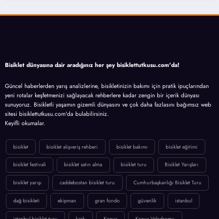
Bisiklet dünyasına dair aradığınız her şey bisiklettutkusu.com'da!
Güncel haberlerden yarış analizlerine, bisikletinizin bakımı için pratik ipuçlarından
yeni rotalar keşfetmenizi sağlayacak rehberlere kadar zengin bir içerik dünyası
sunuyoruz. Bisikletli yaşamın gizemli dünyasını ve çok daha fazlasını bağımsız web
sitesi bisiklettutkusu.com'da bulabilirsiniz.
Keyifli okumalar.
bisiklet
bisiklet alışveriş rehberi
bisiklet bakımı
bisiklet eğitimi
bisiklet festivali
bisiklet satın alma
bisiklet turu
Bisiklet Yarışları
bisiklet yarışı
caddebostan bisiklet turu
Cumhurbaşkanlığı Bisiklet Turu
dağ bisikleti
ekipman
gran fondo
güvenlik
istanbul
istanbul bisiklet turu
kask
Konya
Konya Velodromu