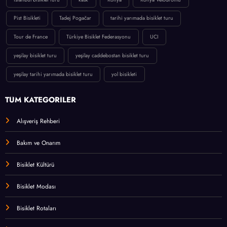
Pist Bisikleti
Tadej Pogačar
tarihi yarımada bisiklet turu
Tour de France
Türkiye Bisiklet Federasyonu
UCI
yeşilay bisiklet turu
yeşilay caddebostan bisiklet turu
yeşilay tarihi yarımada bisiklet turu
yol bisikleti
TÜM KATEGORİLER
Alışveriş Rehberi
Bakım ve Onarım
Bisiklet Kültürü
Bisiklet Modası
Bisiklet Rotaları