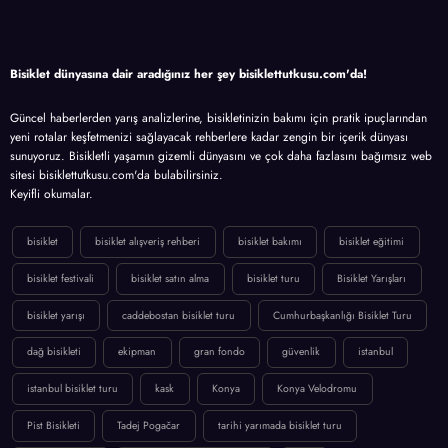
Bisiklet dünyasına dair aradığınız her şey bisiklettutkusu.com'da!
Güncel haberlerden yarış analizlerine, bisikletinizin bakımı için pratik ipuçlarından
yeni rotalar keşfetmenizi sağlayacak rehberlere kadar zengin bir içerik dünyası
sunuyoruz. Bisikletli yaşamın gizemli dünyasını ve çok daha fazlasını bağımsız web
sitesi bisiklettutkusu.com'da bulabilirsiniz.
Keyifli okumalar.
bisiklet
bisiklet alışveriş rehberi
bisiklet bakımı
bisiklet eğitimi
bisiklet festivali
bisiklet satın alma
bisiklet turu
Bisiklet Yarışları
bisiklet yarışı
caddebostan bisiklet turu
Cumhurbaşkanlığı Bisiklet Turu
dağ bisikleti
ekipman
gran fondo
güvenlik
istanbul
istanbul bisiklet turu
kask
Konya
Konya Velodromu
Pist Bisikleti
Tadej Pogačar
tarihi yarımada bisiklet turu