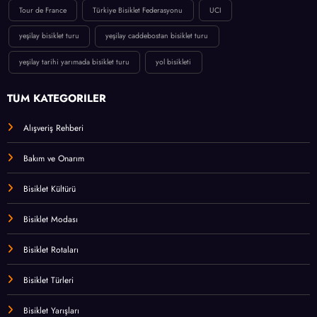
Tour de France
Türkiye Bisiklet Federasyonu
UCI
yeşilay bisiklet turu
yeşilay caddebostan bisiklet turu
yeşilay tarihi yarımada bisiklet turu
yol bisikleti
TÜM KATEGORİLER
Alışveriş Rehberi
Bakım ve Onarım
Bisiklet Kültürü
Bisiklet Modası
Bisiklet Rotaları
Bisiklet Türleri
Bisiklet Yarışları