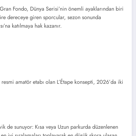
I Gran Fondo, Dünya Serisi’nin önemli ayaklarından biri
 göre dereceye giren sporcular, sezon sonunda
’na katılmaya hak kazanır.
 resmi amatör etabı olan L’Étape konsepti, 2026’da iki
eşvik de sunuyor: Kısa veya Uzun parkurda düzenlenen
 en iyi sıralamaları toplayarak en düşük skora ulaşan