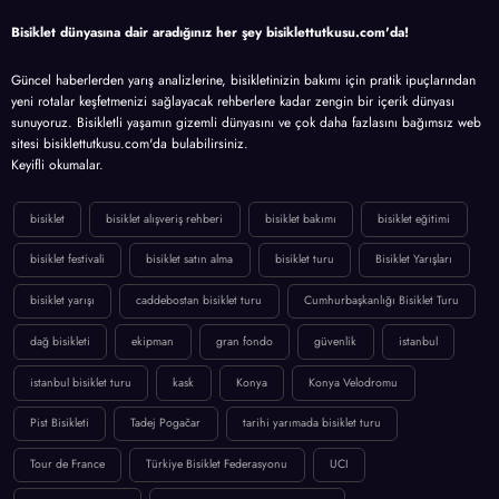
Bisiklet dünyasına dair aradığınız her şey bisiklettutkusu.com'da!
Güncel haberlerden yarış analizlerine, bisikletinizin bakımı için pratik ipuçlarından
yeni rotalar keşfetmenizi sağlayacak rehberlere kadar zengin bir içerik dünyası
sunuyoruz. Bisikletli yaşamın gizemli dünyasını ve çok daha fazlasını bağımsız web
sitesi bisiklettutkusu.com'da bulabilirsiniz.
Keyifli okumalar.
bisiklet
bisiklet alışveriş rehberi
bisiklet bakımı
bisiklet eğitimi
bisiklet festivali
bisiklet satın alma
bisiklet turu
Bisiklet Yarışları
bisiklet yarışı
caddebostan bisiklet turu
Cumhurbaşkanlığı Bisiklet Turu
dağ bisikleti
ekipman
gran fondo
güvenlik
istanbul
istanbul bisiklet turu
kask
Konya
Konya Velodromu
Pist Bisikleti
Tadej Pogačar
tarihi yarımada bisiklet turu
Tour de France
Türkiye Bisiklet Federasyonu
UCI