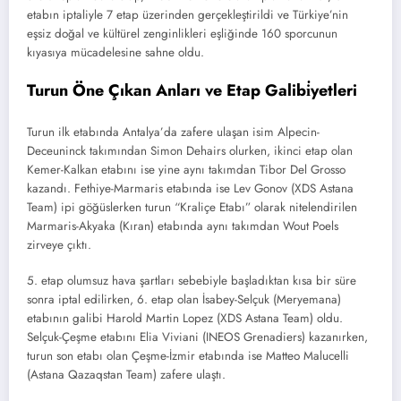
etabın iptaliyle 7 etap üzerinden gerçekleştirildi ve Türkiye’nin
eşsiz doğal ve kültürel zenginlikleri eşliğinde 160 sporcunun
kıyasıya mücadelesine sahne oldu.
Turun Öne Çıkan Anları ve Etap Galibi̇yetleri
Turun ilk etabında Antalya’da zafere ulaşan isim Alpecin-
Deceuninck takımından Simon Dehairs olurken, ikinci etap olan
Kemer-Kalkan etabını ise yine aynı takımdan Tibor Del Grosso
kazandı. Fethiye-Marmaris etabında ise Lev Gonov (XDS Astana
Team) ipi göğüslerken turun “Kraliçe Etabı” olarak nitelendirilen
Marmaris-Akyaka (Kıran) etabında aynı takımdan Wout Poels
zirveye çıktı.
5. etap olumsuz hava şartları sebebiyle başladıktan kısa bir süre
sonra iptal edilirken, 6. etap olan İsabey-Selçuk (Meryemana)
etabının galibi Harold Martin Lopez (XDS Astana Team) oldu.
Selçuk-Çeşme etabını Elia Viviani (INEOS Grenadiers) kazanırken,
turun son etabı olan Çeşme-İzmir etabında ise Matteo Malucelli
(Astana Qazaqstan Team) zafere ulaştı.