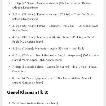
1. Etap (27 Nisan): Antalya – Antalya (132 km) – Simon Dehairs
(Alpecin-Deceuninck)
2. Etap (28 Nisan): Kemer – Kalkan (167.4 km) – Tibor Del Grosso
(Alpecin-Deceuninck)
3. Etap (29 Nisan): Fethiye – Marmaris (175.9 km) – Lev Gonov (XDS
Astana Team)
4. Etap (30 Nisan): Marmaris – Akyaka (Kıran) (115.4 km) – Wout
Poels (XDS Astana Team)
5. Etap (1 Mayıs): Marmaris – Aydın (151 km) – İptal Edildi
6. Etap (2 Mayıs): Selçuk (İsabey) – Selçuk (Meryemana) (161.4 km) –
Harold Martin Lopez (XDS Astana Team)
7. Etap (3 Mayıs): Selçuk – Çeşme (144.2 km) – Elia Viviani (INEOS
Grenadiers)
8. Etap (4 Mayıs): Çeşme – İzmir (108.7 km) – Matteo Malucelli
(Astana Qazaqstan Team)
Genel Klasman İlk 3:
Wout Poels (Astana Qazaqstan Team)