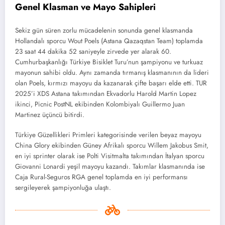
Genel Klasman ve Mayo Sahipleri
Sekiz gün süren zorlu mücadelenin sonunda genel klasmanda
Hollandalı sporcu Wout Poels (Astana Qazaqstan Team) toplamda
23 saat 44 dakika 52 saniyeyle zirvede yer alarak 60.
Cumhurbaşkanlığı Türkiye Bisiklet Turu’nun şampiyonu ve turkuaz
mayonun sahibi oldu. Aynı zamanda tırmanış klasmanının da lideri
olan Poels, kırmızı mayoyu da kazanarak çifte başarı elde etti. TUR
2025’i XDS Astana takımından Ekvadorlu Harold Martin Lopez
ikinci, Picnic PostNL ekibinden Kolombiyalı Guillermo Juan
Martinez üçüncü bitirdi.
Türkiye Güzellikleri Primleri kategorisinde verilen beyaz mayoyu
China Glory ekibinden Güney Afrikalı sporcu Willem Jakobus Smit,
en iyi sprinter olarak ise Polti Visitmalta takımından İtalyan sporcu
Giovanni Lonardi yeşil mayoyu kazandı. Takımlar klasmanında ise
Caja Rural-Seguros RGA genel toplamda en iyi performansı
sergileyerek şampiyonluğa ulaştı.