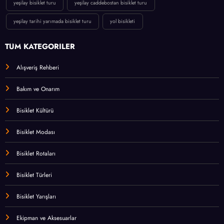
yeşilay bisiklet turu
yeşilay caddebostan bisiklet turu
yeşilay tarihi yarımada bisiklet turu
yol bisikleti
TÜM KATEGORİLER
Alışveriş Rehberi
Bakım ve Onarım
Bisiklet Kültürü
Bisiklet Modası
Bisiklet Rotaları
Bisiklet Türleri
Bisiklet Yarışları
Ekipman ve Aksesuarlar