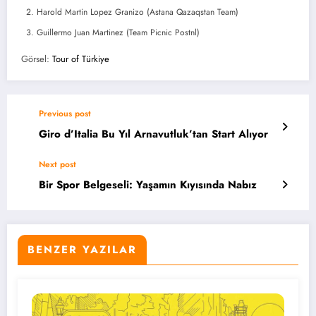
Harold Martin Lopez Granizo (Astana Qazaqstan Team)
Guillermo Juan Martinez (Team Picnic Postnl)
Görsel:
Tour of Türkiye
Previous post
Giro d’Italia Bu Yıl Arnavutluk’tan Start Alıyor
Next post
Bir Spor Belgeseli: Yaşamın Kıyısında Nabız
BENZER YAZILAR