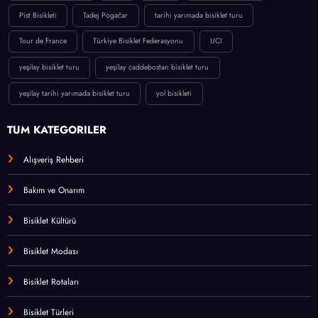
Pist Bisikleti
Tadej Pogačar
tarihi yarımada bisiklet turu
Tour de France
Türkiye Bisiklet Federasyonu
UCI
yeşilay bisiklet turu
yeşilay caddebostan bisiklet turu
yeşilay tarihi yarımada bisiklet turu
yol bisikleti
TÜM KATEGORİLER
Alışveriş Rehberi
Bakım ve Onarım
Bisiklet Kültürü
Bisiklet Modası
Bisiklet Rotaları
Bisiklet Türleri