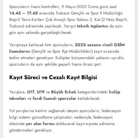
Sporcuların lisans kontrolleri, 9 Mayıs 2025 Cuma günü saat
14.45 – 17.45
arasında Trabzon Gençlik ve Spor İl Müdürlüğü
Beşirli Tenis Kortları Çok Amaçlı Spor Salonu 2. Kat (2 Nolu Beşirli,
Trabzon) adresinde yapılacak. Yarışın
teknik toplantısı
da aynı
gün aynı salonda gerçekleştirilecek.
Yarışmaya katılacak tüm sporcuların,
2025 sezonu vizeli GSİM
lisanslarını
(Gençlik ve Spor İlçe Müdürlükleri) kayıt sırasında
teslim etmeleri gerekiyor. Kulüpler bünyesindeki yabancı uyruklu
sporcuların da aynı şekilde geçerli lisans ibrazı şart.
Kayıt Süreci ve Cezalı Kayıt Bilgisi
Yarışlara,
U17
,
U19
ve
Büyük Erkek
kategorilerindeki
kulüp
takımları
ve
ferdi lisanslı sporcular
katılabilecek.
Yol yarışlarına katılım sağlamak isteyen sporcuların, federasyon
bilgi sistemi güncelleme çalışmaları nedeniyle, federasyon
sitesinde
yer alan formu
doldurarak kayıt e-posta adresine
göndermeleri gerekiyor.