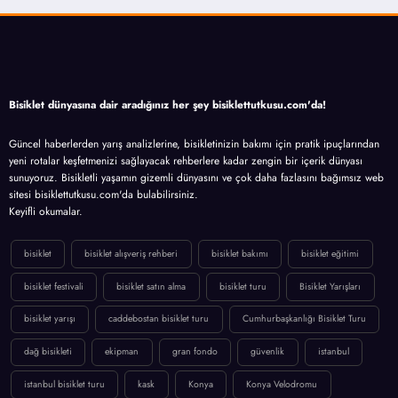
Bisiklet dünyasına dair aradığınız her şey bisiklettutkusu.com'da!
Güncel haberlerden yarış analizlerine, bisikletinizin bakımı için pratik ipuçlarından
yeni rotalar keşfetmenizi sağlayacak rehberlere kadar zengin bir içerik dünyası
sunuyoruz. Bisikletli yaşamın gizemli dünyasını ve çok daha fazlasını bağımsız web
sitesi bisiklettutkusu.com'da bulabilirsiniz.
Keyifli okumalar.
bisiklet
bisiklet alışveriş rehberi
bisiklet bakımı
bisiklet eğitimi
bisiklet festivali
bisiklet satın alma
bisiklet turu
Bisiklet Yarışları
bisiklet yarışı
caddebostan bisiklet turu
Cumhurbaşkanlığı Bisiklet Turu
dağ bisikleti
ekipman
gran fondo
güvenlik
istanbul
istanbul bisiklet turu
kask
Konya
Konya Velodromu