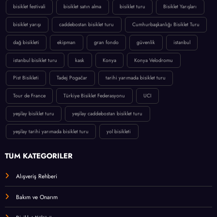
bisiklet festivali
bisiklet satın alma
bisiklet turu
Bisiklet Yarışları
bisiklet yarışı
caddebostan bisiklet turu
Cumhurbaşkanlığı Bisiklet Turu
dağ bisikleti
ekipman
gran fondo
güvenlik
istanbul
istanbul bisiklet turu
kask
Konya
Konya Velodromu
Pist Bisikleti
Tadej Pogačar
tarihi yarımada bisiklet turu
Tour de France
Türkiye Bisiklet Federasyonu
UCI
yeşilay bisiklet turu
yeşilay caddebostan bisiklet turu
yeşilay tarihi yarımada bisiklet turu
yol bisikleti
TÜM KATEGORİLER
Alışveriş Rehberi
Bakım ve Onarım