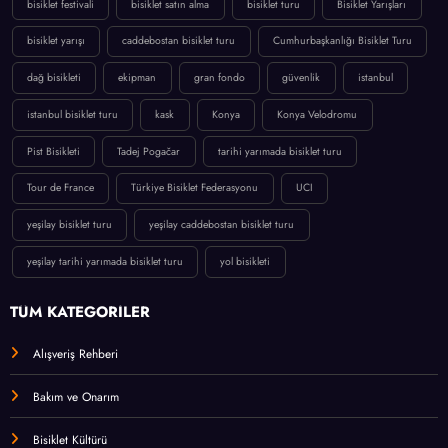
bisiklet festivali
bisiklet satın alma
bisiklet turu
Bisiklet Yarışları
bisiklet yarışı
caddebostan bisiklet turu
Cumhurbaşkanlığı Bisiklet Turu
dağ bisikleti
ekipman
gran fondo
güvenlik
istanbul
istanbul bisiklet turu
kask
Konya
Konya Velodromu
Pist Bisikleti
Tadej Pogačar
tarihi yarımada bisiklet turu
Tour de France
Türkiye Bisiklet Federasyonu
UCI
yeşilay bisiklet turu
yeşilay caddebostan bisiklet turu
yeşilay tarihi yarımada bisiklet turu
yol bisikleti
TÜM KATEGORİLER
Alışveriş Rehberi
Bakım ve Onarım
Bisiklet Kültürü