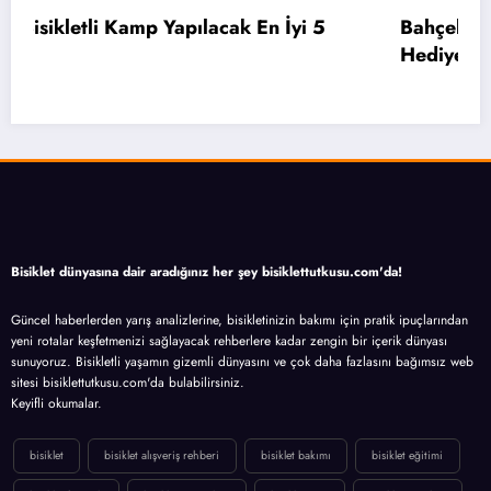
Bahçelievler’de 2 Bin 71 Öğrenciye Bisiklet
Hediye Edildi
Bisiklet dünyasına dair aradığınız her şey bisiklettutkusu.com'da!
Güncel haberlerden yarış analizlerine, bisikletinizin bakımı için pratik ipuçlarından
yeni rotalar keşfetmenizi sağlayacak rehberlere kadar zengin bir içerik dünyası
sunuyoruz. Bisikletli yaşamın gizemli dünyasını ve çok daha fazlasını bağımsız web
sitesi bisiklettutkusu.com'da bulabilirsiniz.
Keyifli okumalar.
bisiklet
bisiklet alışveriş rehberi
bisiklet bakımı
bisiklet eğitimi