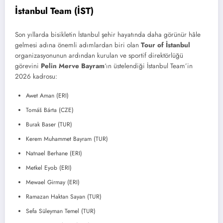
İstanbul Team (İST)
Son yıllarda bisikletin İstanbul şehir hayatında daha görünür hâle
gelmesi adına önemli adımlardan biri olan
Tour of İstanbul
organizasyonunun ardından kurulan ve sportif direktörlüğü
görevini
Pelin Merve Bayram
‘ın üstelendiği İstanbul Team’in
2026 kadrosu:
Awet Aman (ERI)
Tomáš Bárta (CZE)
Burak Baser (TUR)
Kerem Muhammet Bayram (TUR)
Natnael Berhane (ERI)
Metkel Eyob (ERI)
Mewael Girmay (ERI)
Ramazan Haktan Sayan (TUR)
Sefa Süleyman Temel (TUR)