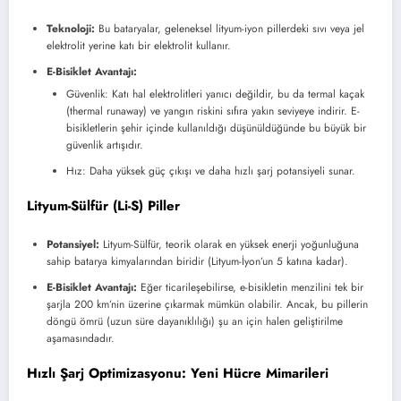
Teknoloji:
Bu bataryalar, geleneksel lityum-iyon pillerdeki sıvı veya jel
elektrolit yerine katı bir elektrolit kullanır.
E-Bisiklet Avantajı:
Güvenlik: Katı hal elektrolitleri yanıcı değildir, bu da termal kaçak
(thermal runaway) ve yangın riskini sıfıra yakın seviyeye indirir. E-
bisikletlerin şehir içinde kullanıldığı düşünüldüğünde bu büyük bir
güvenlik artışıdır.
Hız: Daha yüksek güç çıkışı ve daha hızlı şarj potansiyeli sunar.
Lityum-Sülfür (Li-S) Piller
Potansiyel:
Lityum-Sülfür, teorik olarak en yüksek enerji yoğunluğuna
sahip batarya kimyalarından biridir (Lityum-İyon’un 5 katına kadar).
E-Bisiklet Avantajı:
Eğer ticarileşebilirse, e-bisikletin menzilini tek bir
şarjla 200 km’nin üzerine çıkarmak mümkün olabilir. Ancak, bu pillerin
döngü ömrü (uzun süre dayanıklılığı) şu an için halen geliştirilme
aşamasındadır.
Hızlı Şarj Optimizasyonu: Yeni Hücre Mimarileri