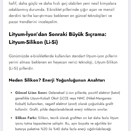
hafif, daha güçlü ve daha hızlı şarj olabilen yeni nesil kimyalara
odaklanmış durumda. E-bisiklet pillerinde çığır açan ve menzil
derdini tarihe karıştırması beklenen en güncel teknolojileri ve
pazar trendlerini inceleyelim.
Lityum-İyon’dan Sonraki Büyük Sıçrama:
Lityum-Silikon (Li-Si)
Günümüzde e-bisikletlerde kullanılan standart lityum-iyon pillerin
yerini alması beklenen en heyecan verici teknoloji, Lityum-Silikon
(Li-Si) pillerdir.
Neden Silikon? Enerji Yoğunluğunun Anahtarı
Güncel Li-ion Sınırı:
Geleneksel Li-ion pillerde, pozitif elektrot (katot)
genellikle Lityum-Kobalt Oksit (LCO) veya NMC (Nikel-Manganez-
Kobalt) kullanırken, negatif elektrot (anot) olarak çoğunlukla grafit
kullanılır. Grafit, pilde depolanabilecek enerji miktarını sınırlar.
Silikon Farkı:
Silikon, teorik olarak grafitten on kat daha fazla lityum
iyonu tutma kapasitesine sahiptir. Bu, aynı boyutta ve ağırlıkta bir
batarya paketine %20 ila %40 daha fazla enerji sığdırılabileceği