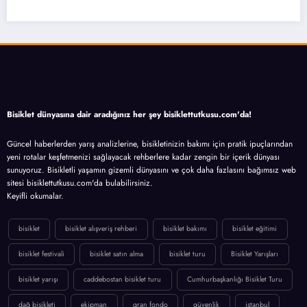
Bisiklet dünyasına dair aradığınız her şey bisiklettutkusu.com'da!
Güncel haberlerden yarış analizlerine, bisikletinizin bakımı için pratik ipuçlarından
yeni rotalar keşfetmenizi sağlayacak rehberlere kadar zengin bir içerik dünyası
sunuyoruz. Bisikletli yaşamın gizemli dünyasını ve çok daha fazlasını bağımsız web
sitesi bisiklettutkusu.com'da bulabilirsiniz.
Keyifli okumalar.
bisiklet
bisiklet alışveriş rehberi
bisiklet bakımı
bisiklet eğitimi
bisiklet festivali
bisiklet satın alma
bisiklet turu
Bisiklet Yarışları
bisiklet yarışı
caddebostan bisiklet turu
Cumhurbaşkanlığı Bisiklet Turu
dağ bisikleti
ekipman
gran fondo
güvenlik
istanbul