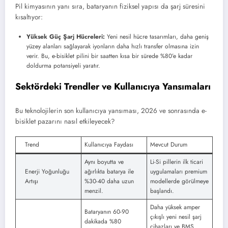
Pil kimyasının yanı sıra, bataryanın fiziksel yapısı da şarj süresini
kısaltıyor:
Yüksek Güç Şarj Hücreleri:
Yeni nesil hücre tasarımları, daha geniş
yüzey alanları sağlayarak iyonların daha hızlı transfer olmasına izin
verir. Bu, e-bisiklet pilini bir saatten kısa bir sürede %80’e kadar
doldurma potansiyeli yaratır.
Sektördeki Trendler ve Kullanıcıya Yansımaları
Bu teknolojilerin son kullanıcıya yansıması, 2026 ve sonrasında e-
bisiklet pazarını nasıl etkileyecek?
Trend
Kullanıcıya Faydası
Mevcut Durum
Aynı boyutta ve
Li-Si pillerin ilk ticari
Enerji Yoğunluğu
ağırlıkta batarya ile
uygulamaları premium
Artışı
%30-40 daha uzun
modellerde görülmeye
menzil.
başlandı.
Daha yüksek amper
Bataryanın 60-90
çıkışlı yeni nesil şarj
dakikada %80
cihazları ve BMS