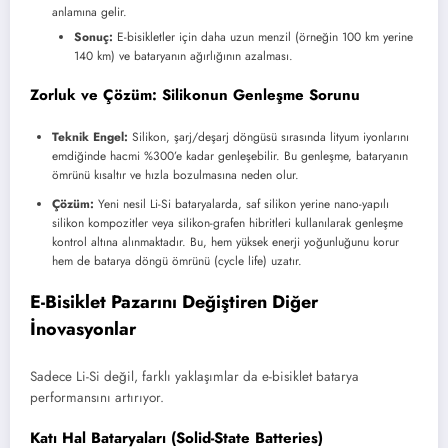
anlamına gelir.
Sonuç:
E-bisikletler için daha uzun menzil (örneğin 100 km yerine
140 km) ve bataryanın ağırlığının azalması.
Zorluk ve Çözüm: Silikonun Genleşme Sorunu
Teknik Engel:
Silikon, şarj/deşarj döngüsü sırasında lityum iyonlarını
emdiğinde hacmi %300’e kadar genleşebilir. Bu genleşme, bataryanın
ömrünü kısaltır ve hızla bozulmasına neden olur.
Çözüm:
Yeni nesil Li-Si bataryalarda, saf silikon yerine nano-yapılı
silikon kompozitler veya silikon-grafen hibritleri kullanılarak genleşme
kontrol altına alınmaktadır. Bu, hem yüksek enerji yoğunluğunu korur
hem de batarya döngü ömrünü (cycle life) uzatır.
E-Bisiklet Pazarını Değiştiren Diğer
İnovasyonlar
Sadece Li-Si değil, farklı yaklaşımlar da e-bisiklet batarya
performansını artırıyor.
Katı Hal Bataryaları (Solid-State Batteries)