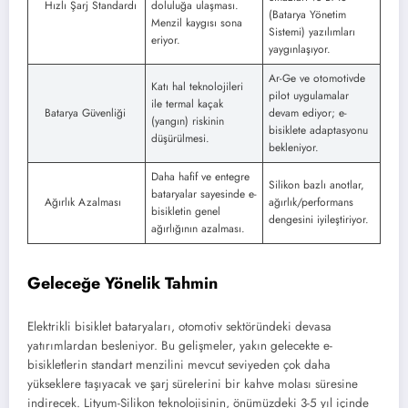
Hızlı Şarj Standardı
doluluğa ulaşması.
(Batarya Yönetim
Menzil kaygısı sona
Sistemi) yazılımları
eriyor.
yaygınlaşıyor.
Ar-Ge ve otomotivde
Katı hal teknolojileri
pilot uygulamalar
ile termal kaçak
Batarya Güvenliği
devam ediyor; e-
(yangın) riskinin
bisiklete adaptasyonu
düşürülmesi.
bekleniyor.
Daha hafif ve entegre
Silikon bazlı anotlar,
bataryalar sayesinde e-
Ağırlık Azalması
ağırlık/performans
bisikletin genel
dengesini iyileştiriyor.
ağırlığının azalması.
Geleceğe Yönelik Tahmin
Elektrikli bisiklet bataryaları, otomotiv sektöründeki devasa
yatırımlardan besleniyor. Bu gelişmeler, yakın gelecekte e-
bisikletlerin standart menzilini mevcut seviyeden çok daha
yükseklere taşıyacak ve şarj sürelerini bir kahve molası süresine
indirecek. Lityum-Silikon teknolojisinin, önümüzdeki 3-5 yıl içinde