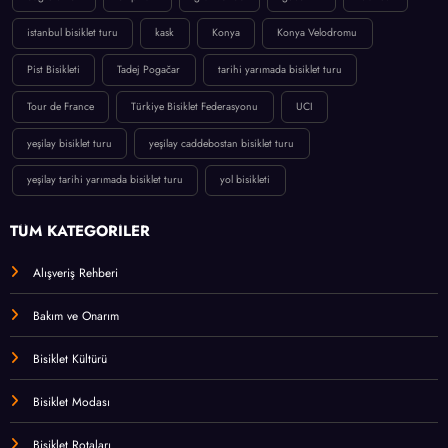
istanbul bisiklet turu
kask
Konya
Konya Velodromu
Pist Bisikleti
Tadej Pogačar
tarihi yarımada bisiklet turu
Tour de France
Türkiye Bisiklet Federasyonu
UCI
yeşilay bisiklet turu
yeşilay caddebostan bisiklet turu
yeşilay tarihi yarımada bisiklet turu
yol bisikleti
TÜM KATEGORİLER
Alışveriş Rehberi
Bakım ve Onarım
Bisiklet Kültürü
Bisiklet Modası
Bisiklet Rotaları