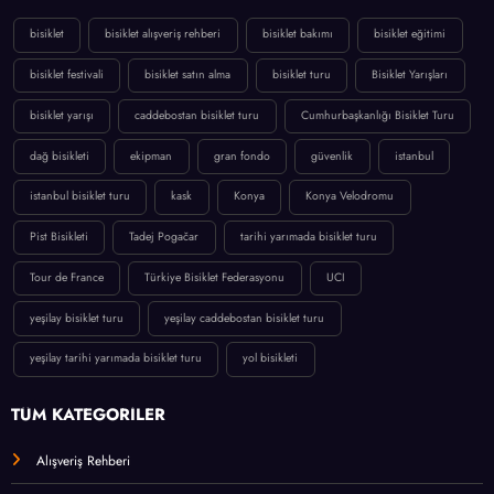
bisiklet
bisiklet alışveriş rehberi
bisiklet bakımı
bisiklet eğitimi
bisiklet festivali
bisiklet satın alma
bisiklet turu
Bisiklet Yarışları
bisiklet yarışı
caddebostan bisiklet turu
Cumhurbaşkanlığı Bisiklet Turu
dağ bisikleti
ekipman
gran fondo
güvenlik
istanbul
istanbul bisiklet turu
kask
Konya
Konya Velodromu
Pist Bisikleti
Tadej Pogačar
tarihi yarımada bisiklet turu
Tour de France
Türkiye Bisiklet Federasyonu
UCI
yeşilay bisiklet turu
yeşilay caddebostan bisiklet turu
yeşilay tarihi yarımada bisiklet turu
yol bisikleti
TÜM KATEGORİLER
Alışveriş Rehberi