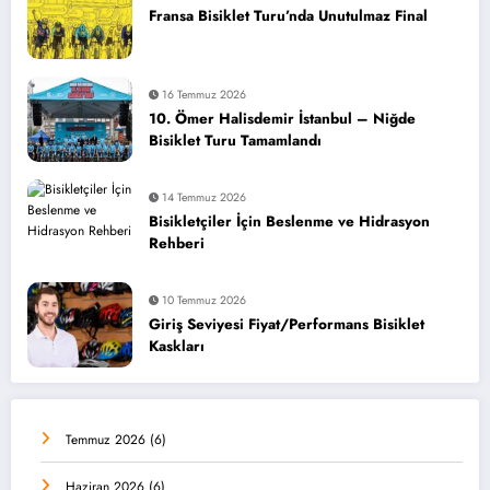
Fransa Bisiklet Turu’nda Unutulmaz Final
16 Temmuz 2026
10. Ömer Halisdemir İstanbul – Niğde
Bisiklet Turu Tamamlandı
14 Temmuz 2026
Bisikletçiler İçin Beslenme ve Hidrasyon
Rehberi
10 Temmuz 2026
Giriş Seviyesi Fiyat/Performans Bisiklet
Kaskları
Temmuz 2026
(6)
Haziran 2026
(6)