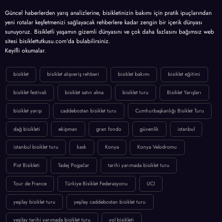
Güncel haberlerden yarış analizlerine, bisikletinizin bakımı için pratik ipuçlarından
yeni rotalar keşfetmenizi sağlayacak rehberlere kadar zengin bir içerik dünyası
sunuyoruz. Bisikletli yaşamın gizemli dünyasını ve çok daha fazlasını bağımsız web
sitesi bisiklettutkusu.com'da bulabilirsiniz.
Keyifli okumalar.
bisiklet
bisiklet alışveriş rehberi
bisiklet bakımı
bisiklet eğitimi
bisiklet festivali
bisiklet satın alma
bisiklet turu
Bisiklet Yarışları
bisiklet yarışı
caddebostan bisiklet turu
Cumhurbaşkanlığı Bisiklet Turu
dağ bisikleti
ekipman
gran fondo
güvenlik
istanbul
istanbul bisiklet turu
kask
Konya
Konya Velodromu
Pist Bisikleti
Tadej Pogačar
tarihi yarımada bisiklet turu
Tour de France
Türkiye Bisiklet Federasyonu
UCI
yeşilay bisiklet turu
yeşilay caddebostan bisiklet turu
yeşilay tarihi yarımada bisiklet turu
yol bisikleti