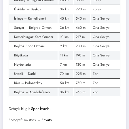
Üsküdar – Beykoz
36 km
290 m
Kolay
İstinye – Rumelifeneri
45 km
540 m
Orta Seviye
Sarıyer – Belgrad Ormanı
36 km
460 m
Orta Seviye
Kemerburgaz Kent Ormanı
10 km
217 m
Orta Seviye
Beykoz Spor Ormanı
9 km
230 m
Orta Seviye
Büyükada
11 km
190 m
Orta Seviye
Heybeliada
7 km
130 m
Orta Seviye
Üvezli – Darlık
70 km
925 m
Zor
Riva – Polonezköy
50 km
750 m
Zor
Beykoz – Anadolufeneri
36 km
765 m
Zor
Detaylı bilgi:
Spor İstanbul
Fotoğraf: mkstock –
Envato