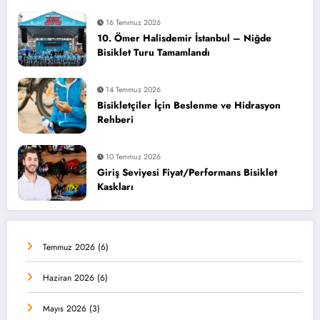
16 Temmuz 2026
10. Ömer Halisdemir İstanbul – Niğde
Bisiklet Turu Tamamlandı
14 Temmuz 2026
Bisikletçiler İçin Beslenme ve Hidrasyon
Rehberi
10 Temmuz 2026
Giriş Seviyesi Fiyat/Performans Bisiklet
Kaskları
Temmuz 2026
(6)
Haziran 2026
(6)
Mayıs 2026
(3)