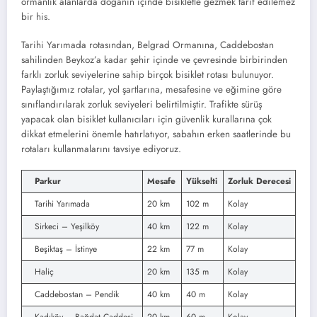
ormanlık alanlarda doğanın içinde bisikletle gezmek tarif edilemez
bir his.
Tarihi Yarımada rotasından, Belgrad Ormanına, Caddebostan
sahilinden Beykoz’a kadar şehir içinde ve çevresinde birbirinden
farklı zorluk seviyelerine sahip birçok bisiklet rotası bulunuyor.
Paylaştığımız rotalar, yol şartlarına, mesafesine ve eğimine göre
sınıflandırılarak zorluk seviyeleri belirtilmiştir. Trafikte sürüş
yapacak olan bisiklet kullanıcıları için güvenlik kurallarına çok
dikkat etmelerini önemle hatırlatıyor, sabahın erken saatlerinde bu
rotaları kullanmalarını tavsiye ediyoruz.
Parkur
Mesafe
Yükselti
Zorluk Derecesi
Tarihi Yarımada
20 km
102 m
Kolay
Sirkeci – Yeşilköy
40 km
122 m
Kolay
Beşiktaş – İstinye
22 km
77 m
Kolay
Haliç
20 km
135 m
Kolay
Caddebostan – Pendik
40 km
40 m
Kolay
Kadıköy – Bağdat Caddesi
20 km
60 m
Kolay