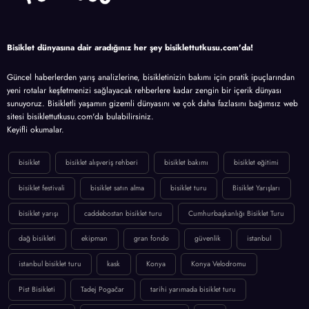
Bisiklet dünyasına dair aradığınız her şey bisiklettutkusu.com'da!
Güncel haberlerden yarış analizlerine, bisikletinizin bakımı için pratik ipuçlarından
yeni rotalar keşfetmenizi sağlayacak rehberlere kadar zengin bir içerik dünyası
sunuyoruz. Bisikletli yaşamın gizemli dünyasını ve çok daha fazlasını bağımsız web
sitesi bisiklettutkusu.com'da bulabilirsiniz.
Keyifli okumalar.
bisiklet
bisiklet alışveriş rehberi
bisiklet bakımı
bisiklet eğitimi
bisiklet festivali
bisiklet satın alma
bisiklet turu
Bisiklet Yarışları
bisiklet yarışı
caddebostan bisiklet turu
Cumhurbaşkanlığı Bisiklet Turu
dağ bisikleti
ekipman
gran fondo
güvenlik
istanbul
istanbul bisiklet turu
kask
Konya
Konya Velodromu
Pist Bisikleti
Tadej Pogačar
tarihi yarımada bisiklet turu