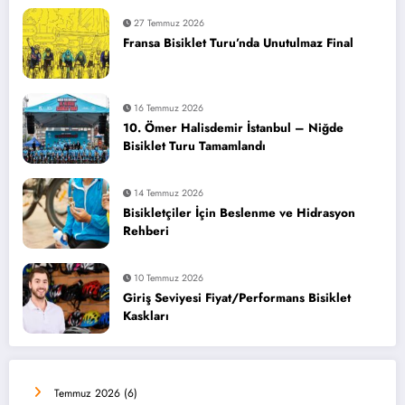
27 Temmuz 2026
Fransa Bisiklet Turu’nda Unutulmaz Final
16 Temmuz 2026
10. Ömer Halisdemir İstanbul – Niğde
Bisiklet Turu Tamamlandı
14 Temmuz 2026
Bisikletçiler İçin Beslenme ve Hidrasyon
Rehberi
10 Temmuz 2026
Giriş Seviyesi Fiyat/Performans Bisiklet
Kaskları
Temmuz 2026
(6)