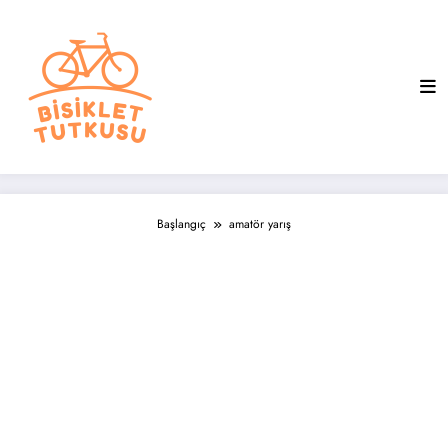
İçeriğe
atla
Başlangıç
amatör yarış