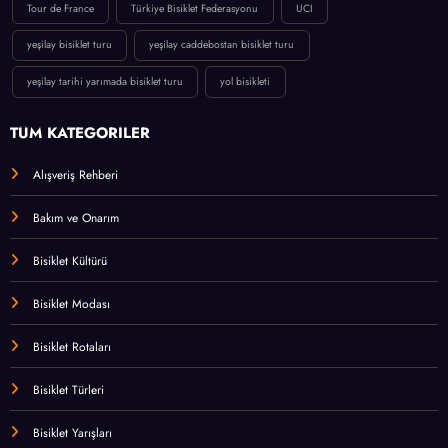
Tour de France
Türkiye Bisiklet Federasyonu
UCI
yeşilay bisiklet turu
yeşilay caddebostan bisiklet turu
yeşilay tarihi yarımada bisiklet turu
yol bisikleti
TÜM KATEGORİLER
Alışveriş Rehberi
Bakım ve Onarım
Bisiklet Kültürü
Bisiklet Modası
Bisiklet Rotaları
Bisiklet Türleri
Bisiklet Yarışları