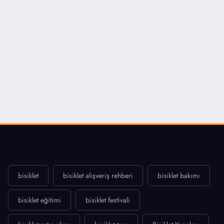
bisiklet
bisiklet alışveriş rehberi
bisiklet bakımı
bisiklet eğitimi
bisiklet festivali