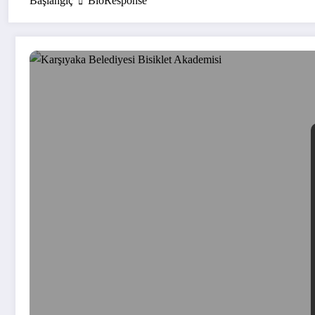
Başlangıç
BioResponse