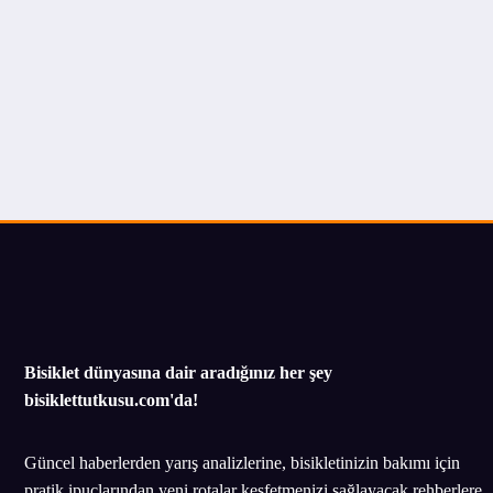
Bisiklet dünyasına dair aradığınız her şey
bisiklettutkusu.com'da!
Güncel haberlerden yarış analizlerine, bisikletinizin bakımı için
pratik ipuçlarından yeni rotalar keşfetmenizi sağlayacak rehberlere