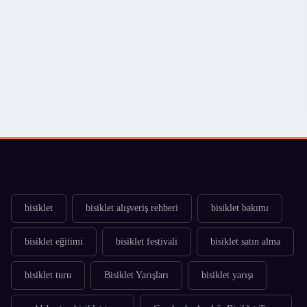
bisiklet
bisiklet alışveriş rehberi
bisiklet bakımı
bisiklet eğitimi
bisiklet festivali
bisiklet satın alma
bisiklet turu
Bisiklet Yarışları
bisiklet yarışı