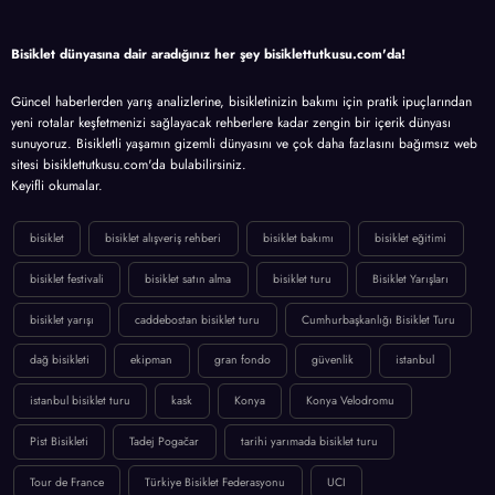
Bisiklet dünyasına dair aradığınız her şey bisiklettutkusu.com'da!
Güncel haberlerden yarış analizlerine, bisikletinizin bakımı için pratik ipuçlarından
yeni rotalar keşfetmenizi sağlayacak rehberlere kadar zengin bir içerik dünyası
sunuyoruz. Bisikletli yaşamın gizemli dünyasını ve çok daha fazlasını bağımsız web
sitesi bisiklettutkusu.com'da bulabilirsiniz.
Keyifli okumalar.
bisiklet
bisiklet alışveriş rehberi
bisiklet bakımı
bisiklet eğitimi
bisiklet festivali
bisiklet satın alma
bisiklet turu
Bisiklet Yarışları
bisiklet yarışı
caddebostan bisiklet turu
Cumhurbaşkanlığı Bisiklet Turu
dağ bisikleti
ekipman
gran fondo
güvenlik
istanbul
istanbul bisiklet turu
kask
Konya
Konya Velodromu
Pist Bisikleti
Tadej Pogačar
tarihi yarımada bisiklet turu
Tour de France
Türkiye Bisiklet Federasyonu
UCI