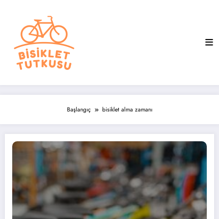
İçeriğe
atla
Başlangıç
bisiklet alma zamanı