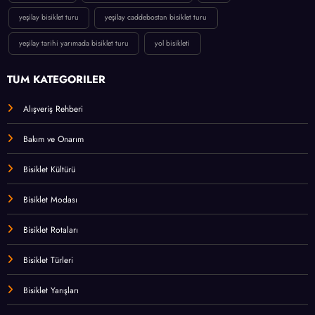
yeşilay bisiklet turu
yeşilay caddebostan bisiklet turu
yeşilay tarihi yarımada bisiklet turu
yol bisikleti
TÜM KATEGORİLER
Alışveriş Rehberi
Bakım ve Onarım
Bisiklet Kültürü
Bisiklet Modası
Bisiklet Rotaları
Bisiklet Türleri
Bisiklet Yarışları