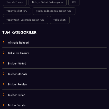
Tour de France
Türkiye Bisiklet Federasyonu
UCI
yeşilay bisiklet turu
yeşilay caddebostan bisiklet turu
yeşilay tarihi yarımada bisiklet turu
yol bisikleti
TÜM KATEGORİLER
Alışveriş Rehberi
Bakım ve Onarım
Bisiklet Kültürü
Bisiklet Modası
Bisiklet Rotaları
Bisiklet Türleri
Bisiklet Yarışları