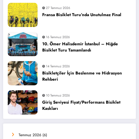
27 Temmuz 2026
Fransa Bisiklet Turu’nda Unutulmaz Final
16 Temmuz 2026
10. Ömer Halisdemir İstanbul – Niğde
Bisiklet Turu Tamamlandı
14 Temmuz 2026
Bisikletçiler İçin Beslenme ve Hidrasyon
Rehberi
10 Temmuz 2026
Giriş Seviyesi Fiyat/Performans Bisiklet
Kaskları
Temmuz 2026
(6)