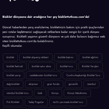
Bisiklet dünyasına dair aradığınız her şey bisiklettutkusu.com'da!
Güncel haberlerden yarış analizlerine, bisikletinizin bakımı için pratik ipuçlarından
yeni rotalar keşfetmenizi sağlayacak rehberlere kadar zengin bir içerik dünyası
sunuyoruz. Bisikletli yaşamın gizemli dünyasını ve çok daha fazlasını bağımsız web
sitesi bisiklettutkusu.com'da bulabilirsiniz.
Keyifli okumalar.
bisiklet
bisiklet alışveriş rehberi
bisiklet bakımı
bisiklet eğitimi
bisiklet festivali
bisiklet satın alma
bisiklet turu
Bisiklet Yarışları
bisiklet yarışı
caddebostan bisiklet turu
Cumhurbaşkanlığı Bisiklet Turu
dağ bisikleti
ekipman
gran fondo
güvenlik
istanbul
istanbul bisiklet turu
kask
Konya
Konya Velodromu
Pist Bisikleti
Tadej Pogačar
tarihi yarımada bisiklet turu