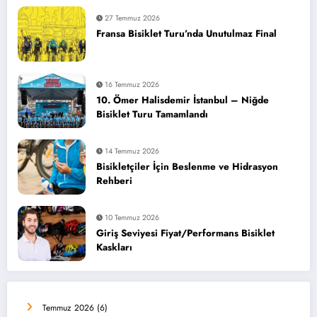
27 Temmuz 2026
Fransa Bisiklet Turu’nda Unutulmaz Final
16 Temmuz 2026
10. Ömer Halisdemir İstanbul – Niğde
Bisiklet Turu Tamamlandı
14 Temmuz 2026
Bisikletçiler İçin Beslenme ve Hidrasyon
Rehberi
10 Temmuz 2026
Giriş Seviyesi Fiyat/Performans Bisiklet
Kaskları
Temmuz 2026
(6)