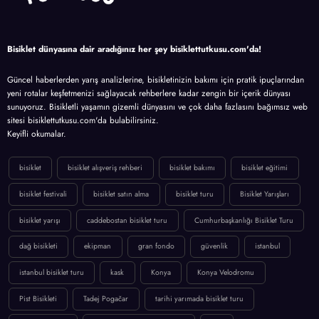
Bisiklet dünyasına dair aradığınız her şey bisiklettutkusu.com'da!
Güncel haberlerden yarış analizlerine, bisikletinizin bakımı için pratik ipuçlarından
yeni rotalar keşfetmenizi sağlayacak rehberlere kadar zengin bir içerik dünyası
sunuyoruz. Bisikletli yaşamın gizemli dünyasını ve çok daha fazlasını bağımsız web
sitesi bisiklettutkusu.com'da bulabilirsiniz.
Keyifli okumalar.
bisiklet
bisiklet alışveriş rehberi
bisiklet bakımı
bisiklet eğitimi
bisiklet festivali
bisiklet satın alma
bisiklet turu
Bisiklet Yarışları
bisiklet yarışı
caddebostan bisiklet turu
Cumhurbaşkanlığı Bisiklet Turu
dağ bisikleti
ekipman
gran fondo
güvenlik
istanbul
istanbul bisiklet turu
kask
Konya
Konya Velodromu
Pist Bisikleti
Tadej Pogačar
tarihi yarımada bisiklet turu