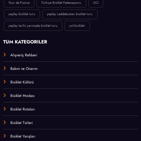
Tour de France
Türkiye Bisiklet Federasyonu
UCI
yeşilay bisiklet turu
yeşilay caddebostan bisiklet turu
yeşilay tarihi yarımada bisiklet turu
yol bisikleti
TÜM KATEGORİLER
Alışveriş Rehberi
Bakım ve Onarım
Bisiklet Kültürü
Bisiklet Modası
Bisiklet Rotaları
Bisiklet Türleri
Bisiklet Yarışları