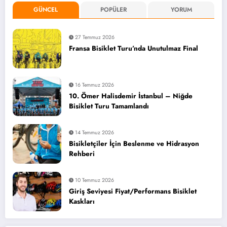
GÜNCEL
POPÜLER
YORUM
27 Temmuz 2026
Fransa Bisiklet Turu’nda Unutulmaz Final
16 Temmuz 2026
10. Ömer Halisdemir İstanbul – Niğde
Bisiklet Turu Tamamlandı
14 Temmuz 2026
Bisikletçiler İçin Beslenme ve Hidrasyon
Rehberi
10 Temmuz 2026
Giriş Seviyesi Fiyat/Performans Bisiklet
Kaskları