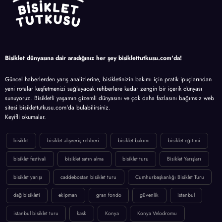
Bisiklet dünyasına dair aradığınız her şey bisiklettutkusu.com'da!
Güncel haberlerden yarış analizlerine, bisikletinizin bakımı için pratik ipuçlarından
yeni rotalar keşfetmenizi sağlayacak rehberlere kadar zengin bir içerik dünyası
sunuyoruz. Bisikletli yaşamın gizemli dünyasını ve çok daha fazlasını bağımsız web
sitesi bisiklettutkusu.com'da bulabilirsiniz.
Keyifli okumalar.
bisiklet
bisiklet alışveriş rehberi
bisiklet bakımı
bisiklet eğitimi
bisiklet festivali
bisiklet satın alma
bisiklet turu
Bisiklet Yarışları
bisiklet yarışı
caddebostan bisiklet turu
Cumhurbaşkanlığı Bisiklet Turu
dağ bisikleti
ekipman
gran fondo
güvenlik
istanbul
istanbul bisiklet turu
kask
Konya
Konya Velodromu