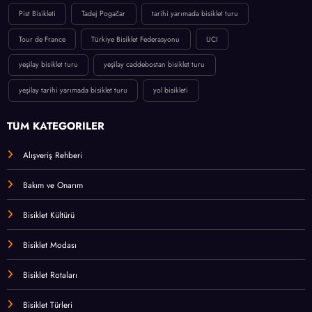
Pist Bisikleti
Tadej Pogačar
tarihi yarımada bisiklet turu
Tour de France
Türkiye Bisiklet Federasyonu
UCI
yeşilay bisiklet turu
yeşilay caddebostan bisiklet turu
yeşilay tarihi yarımada bisiklet turu
yol bisikleti
TÜM KATEGORİLER
Alışveriş Rehberi
Bakım ve Onarım
Bisiklet Kültürü
Bisiklet Modası
Bisiklet Rotaları
Bisiklet Türleri