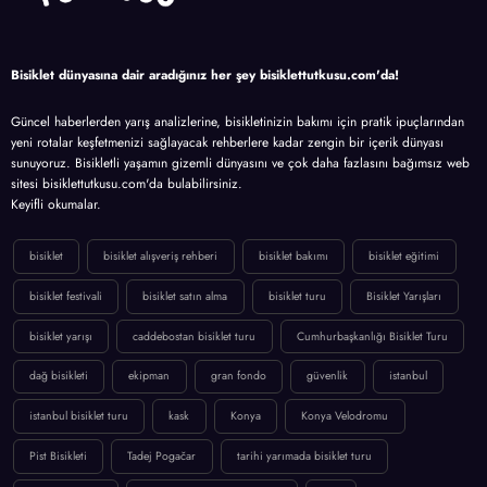
Bisiklet dünyasına dair aradığınız her şey bisiklettutkusu.com'da!
Güncel haberlerden yarış analizlerine, bisikletinizin bakımı için pratik ipuçlarından
yeni rotalar keşfetmenizi sağlayacak rehberlere kadar zengin bir içerik dünyası
sunuyoruz. Bisikletli yaşamın gizemli dünyasını ve çok daha fazlasını bağımsız web
sitesi bisiklettutkusu.com'da bulabilirsiniz.
Keyifli okumalar.
bisiklet
bisiklet alışveriş rehberi
bisiklet bakımı
bisiklet eğitimi
bisiklet festivali
bisiklet satın alma
bisiklet turu
Bisiklet Yarışları
bisiklet yarışı
caddebostan bisiklet turu
Cumhurbaşkanlığı Bisiklet Turu
dağ bisikleti
ekipman
gran fondo
güvenlik
istanbul
istanbul bisiklet turu
kask
Konya
Konya Velodromu
Pist Bisikleti
Tadej Pogačar
tarihi yarımada bisiklet turu