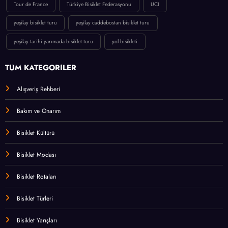
Tour de France
Türkiye Bisiklet Federasyonu
UCI
yeşilay bisiklet turu
yeşilay caddebostan bisiklet turu
yeşilay tarihi yarımada bisiklet turu
yol bisikleti
TÜM KATEGORİLER
Alışveriş Rehberi
Bakım ve Onarım
Bisiklet Kültürü
Bisiklet Modası
Bisiklet Rotaları
Bisiklet Türleri
Bisiklet Yarışları