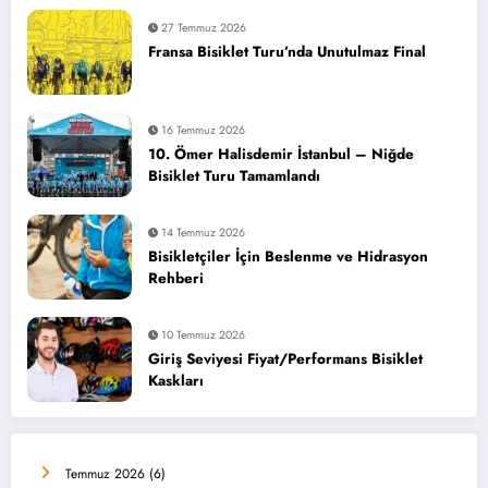
27 Temmuz 2026
Fransa Bisiklet Turu’nda Unutulmaz Final
16 Temmuz 2026
10. Ömer Halisdemir İstanbul – Niğde
Bisiklet Turu Tamamlandı
14 Temmuz 2026
Bisikletçiler İçin Beslenme ve Hidrasyon
Rehberi
10 Temmuz 2026
Giriş Seviyesi Fiyat/Performans Bisiklet
Kaskları
Temmuz 2026
(6)