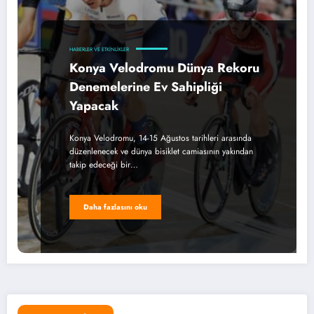
HABERLER VE ETKINLIKLER
Konya Velodromu Dünya Rekoru
Denemelerine Ev Sahipliği
Yapacak
Konya Velodromu, 14-15 Ağustos tarihleri arasında
düzenlenecek ve dünya bisiklet camiasının yakından
takip edeceği bir…
Daha fazlasını oku