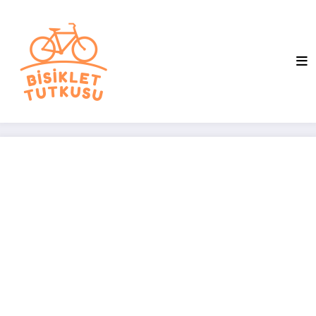
İçeriğe
atla