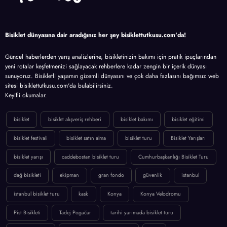
Bisiklet dünyasına dair aradığınız her şey bisiklettutkusu.com'da!
Güncel haberlerden yarış analizlerine, bisikletinizin bakımı için pratik ipuçlarından
yeni rotalar keşfetmenizi sağlayacak rehberlere kadar zengin bir içerik dünyası
sunuyoruz. Bisikletli yaşamın gizemli dünyasını ve çok daha fazlasını bağımsız web
sitesi bisiklettutkusu.com'da bulabilirsiniz.
Keyifli okumalar.
bisiklet
bisiklet alışveriş rehberi
bisiklet bakımı
bisiklet eğitimi
bisiklet festivali
bisiklet satın alma
bisiklet turu
Bisiklet Yarışları
bisiklet yarışı
caddebostan bisiklet turu
Cumhurbaşkanlığı Bisiklet Turu
dağ bisikleti
ekipman
gran fondo
güvenlik
istanbul
istanbul bisiklet turu
kask
Konya
Konya Velodromu
Pist Bisikleti
Tadej Pogačar
tarihi yarımada bisiklet turu