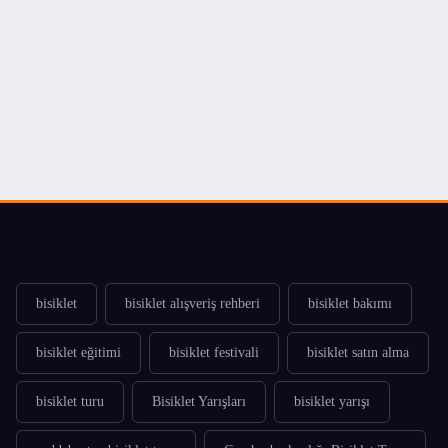
bisiklet
bisiklet alışveriş rehberi
bisiklet bakımı
bisiklet eğitimi
bisiklet festivali
bisiklet satın alma
bisiklet turu
Bisiklet Yarışları
bisiklet yarışı