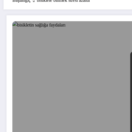
Başlangıç
bisiklete binmek stresi azaltır