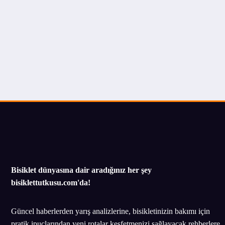
Bisiklet dünyasına dair aradığınız her şey
bisiklettutkusu.com'da!
Güncel haberlerden yarış analizlerine, bisikletinizin bakımı için
pratik ipuçlarından yeni rotalar keşfetmenizi sağlayacak rehberlere