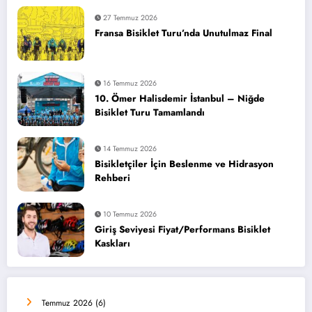
27 Temmuz 2026
Fransa Bisiklet Turu’nda Unutulmaz Final
16 Temmuz 2026
10. Ömer Halisdemir İstanbul – Niğde
Bisiklet Turu Tamamlandı
14 Temmuz 2026
Bisikletçiler İçin Beslenme ve Hidrasyon
Rehberi
10 Temmuz 2026
Giriş Seviyesi Fiyat/Performans Bisiklet
Kaskları
Temmuz 2026
(6)