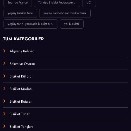
Tour de France
Türkiye Bisiklet Federasyonu
UCI
yeşilay bisiklet turu
yeşilay caddebostan bisiklet turu
yeşilay tarihi yarımada bisiklet turu
yol bisikleti
TÜM KATEGORİLER
Alışveriş Rehberi
Bakım ve Onarım
Bisiklet Kültürü
Bisiklet Modası
Bisiklet Rotaları
Bisiklet Türleri
Bisiklet Yarışları