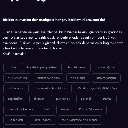
Bisiklet dünyasına dair aradığınız her şey bisiklettutkusu.com'da!
Güncel haberlerden yarış analizlerine, bisikletinizin bakımı için pratik ipuçlarından
yeni rotalar keşfetmenizi sağlayacak rehberlere kadar zengin bir içerik dünyası
sunuyoruz. Bisikletli yaşamın gizemli dünyasını ve çok daha fazlasını bağımsız web
sitesi bisiklettutkusu.com'da bulabilirsiniz.
Keyifli okumalar.
bisiklet
bisiklet alışveriş rehberi
bisiklet bakımı
bisiklet eğitimi
bisiklet festivali
bisiklet satın alma
bisiklet turu
Bisiklet Yarışları
bisiklet yarışı
caddebostan bisiklet turu
Cumhurbaşkanlığı Bisiklet Turu
dağ bisikleti
ekipman
gran fondo
güvenlik
istanbul
istanbul bisiklet turu
kask
Konya
Konya Velodromu
Pist Bisikleti
Tadej Pogačar
tarihi yarımada bisiklet turu