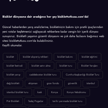
Bisiklet dünyasına dair aradığınız her şey bisiklettutkusu.com'da!
Güncel haberlerden yarış analizlerine, bisikletinizin bakımı için pratik ipuçlarından
yeni rotalar keşfetmenizi sağlayacak rehberlere kadar zengin bir içerik dünyası
sunuyoruz. Bisikletli yaşamın gizemli dünyasını ve çok daha fazlasını bağımsız web
sitesi bisiklettutkusu.com'da bulabilirsiniz.
Keyifli okumalar.
bisiklet
bisiklet alışveriş rehberi
bisiklet bakımı
bisiklet eğitimi
bisiklet festivali
bisiklet satın alma
bisiklet turu
Bisiklet Yarışları
bisiklet yarışı
caddebostan bisiklet turu
Cumhurbaşkanlığı Bisiklet Turu
dağ bisikleti
ekipman
gran fondo
güvenlik
istanbul
istanbul bisiklet turu
kask
Konya
Konya Velodromu
Pist Bisikleti
Tadej Pogačar
tarihi yarımada bisiklet turu