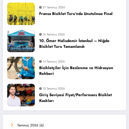
27 Temmuz 2026
Fransa Bisiklet Turu’nda Unutulmaz Final
16 Temmuz 2026
10. Ömer Halisdemir İstanbul – Niğde
Bisiklet Turu Tamamlandı
14 Temmuz 2026
Bisikletçiler İçin Beslenme ve Hidrasyon
Rehberi
10 Temmuz 2026
Giriş Seviyesi Fiyat/Performans Bisiklet
Kaskları
Temmuz 2026
(6)