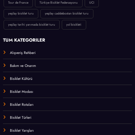
Tour de France
Türkiye Bisiklet Federasyonu
UCI
yeşilay bisiklet turu
yeşilay caddebostan bisiklet turu
yeşilay tarihi yarımada bisiklet turu
yol bisikleti
TÜM KATEGORİLER
Alışveriş Rehberi
Bakım ve Onarım
Bisiklet Kültürü
Bisiklet Modası
Bisiklet Rotaları
Bisiklet Türleri
Bisiklet Yarışları