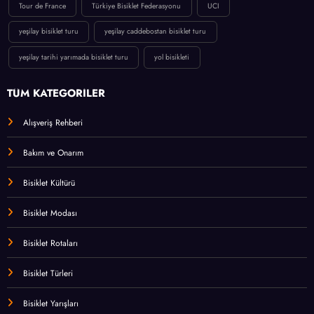
Tour de France
Türkiye Bisiklet Federasyonu
UCI
yeşilay bisiklet turu
yeşilay caddebostan bisiklet turu
yeşilay tarihi yarımada bisiklet turu
yol bisikleti
TÜM KATEGORİLER
Alışveriş Rehberi
Bakım ve Onarım
Bisiklet Kültürü
Bisiklet Modası
Bisiklet Rotaları
Bisiklet Türleri
Bisiklet Yarışları