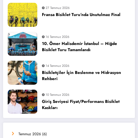
27 Temmuz 2026
Fransa Bisiklet Turu’nda Unutulmaz Final
16 Temmuz 2026
10. Ömer Halisdemir İstanbul – Niğde
Bisiklet Turu Tamamlandı
14 Temmuz 2026
Bisikletçiler İçin Beslenme ve Hidrasyon
Rehberi
10 Temmuz 2026
Giriş Seviyesi Fiyat/Performans Bisiklet
Kaskları
Temmuz 2026
(6)