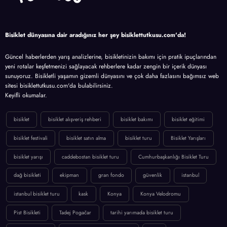
Bisiklet dünyasına dair aradığınız her şey bisiklettutkusu.com'da!
Güncel haberlerden yarış analizlerine, bisikletinizin bakımı için pratik ipuçlarından
yeni rotalar keşfetmenizi sağlayacak rehberlere kadar zengin bir içerik dünyası
sunuyoruz. Bisikletli yaşamın gizemli dünyasını ve çok daha fazlasını bağımsız web
sitesi bisiklettutkusu.com'da bulabilirsiniz.
Keyifli okumalar.
bisiklet
bisiklet alışveriş rehberi
bisiklet bakımı
bisiklet eğitimi
bisiklet festivali
bisiklet satın alma
bisiklet turu
Bisiklet Yarışları
bisiklet yarışı
caddebostan bisiklet turu
Cumhurbaşkanlığı Bisiklet Turu
dağ bisikleti
ekipman
gran fondo
güvenlik
istanbul
istanbul bisiklet turu
kask
Konya
Konya Velodromu
Pist Bisikleti
Tadej Pogačar
tarihi yarımada bisiklet turu