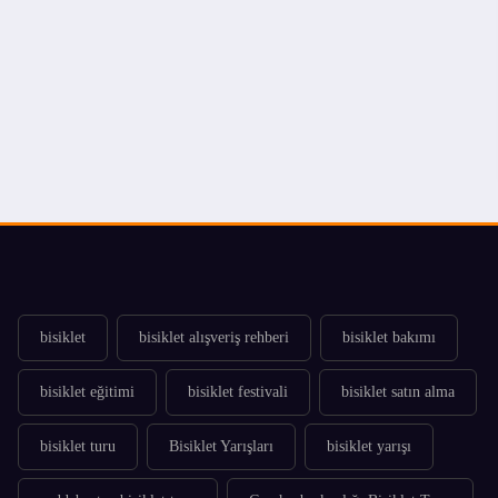
bisiklet
bisiklet alışveriş rehberi
bisiklet bakımı
bisiklet eğitimi
bisiklet festivali
bisiklet satın alma
bisiklet turu
Bisiklet Yarışları
bisiklet yarışı