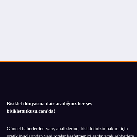
Bisiklet dünyasına dair aradığınız her şey
bisiklettutkusu.com'da!
Güncel haberlerden yarış analizlerine, bisikletinizin bakımı için
pratik ipuçlarından yeni rotalar keşfetmenizi sağlayacak rehberlere