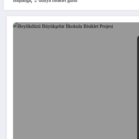
Başlangıç
dünya bisiklet günü