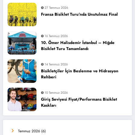
27 Temmuz 2026
Fransa Bisiklet Turu’nda Unutulmaz Final
16 Temmuz 2026
10. Ömer Halisdemir İstanbul – Niğde
Bisiklet Turu Tamamlandı
14 Temmuz 2026
Bisikletçiler İçin Beslenme ve Hidrasyon
Rehberi
10 Temmuz 2026
Giriş Seviyesi Fiyat/Performans Bisiklet
Kaskları
Temmuz 2026
(6)