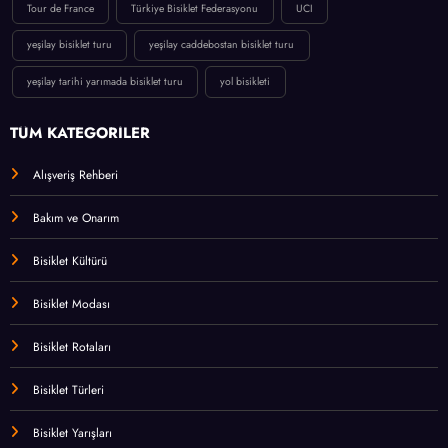
Tour de France
Türkiye Bisiklet Federasyonu
UCI
yeşilay bisiklet turu
yeşilay caddebostan bisiklet turu
yeşilay tarihi yarımada bisiklet turu
yol bisikleti
TÜM KATEGORİLER
Alışveriş Rehberi
Bakım ve Onarım
Bisiklet Kültürü
Bisiklet Modası
Bisiklet Rotaları
Bisiklet Türleri
Bisiklet Yarışları