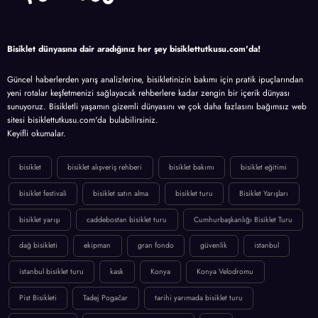
Bisiklet dünyasına dair aradığınız her şey bisiklettutkusu.com'da!
Güncel haberlerden yarış analizlerine, bisikletinizin bakımı için pratik ipuçlarından
yeni rotalar keşfetmenizi sağlayacak rehberlere kadar zengin bir içerik dünyası
sunuyoruz. Bisikletli yaşamın gizemli dünyasını ve çok daha fazlasını bağımsız web
sitesi bisiklettutkusu.com'da bulabilirsiniz.
Keyifli okumalar.
bisiklet
bisiklet alışveriş rehberi
bisiklet bakımı
bisiklet eğitimi
bisiklet festivali
bisiklet satın alma
bisiklet turu
Bisiklet Yarışları
bisiklet yarışı
caddebostan bisiklet turu
Cumhurbaşkanlığı Bisiklet Turu
dağ bisikleti
ekipman
gran fondo
güvenlik
istanbul
istanbul bisiklet turu
kask
Konya
Konya Velodromu
Pist Bisikleti
Tadej Pogačar
tarihi yarımada bisiklet turu