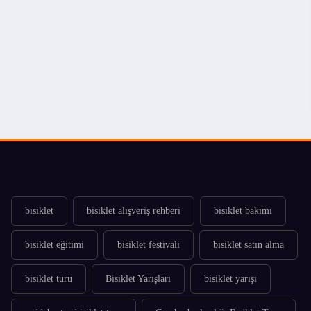
bisiklet
bisiklet alışveriş rehberi
bisiklet bakımı
bisiklet eğitimi
bisiklet festivali
bisiklet satın alma
bisiklet turu
Bisiklet Yarışları
bisiklet yarışı