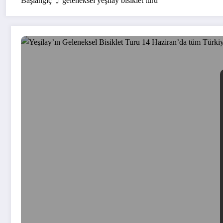
Başlangıç
geleneksel yeşilay bisiklet turu