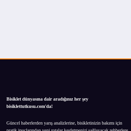
Bisiklet dünyasına dair aradığınız her şey
bisiklettutkusu.com'da!
Güncel haberlerden yarış analizlerine, bisikletinizin bakımı için
pratik ipuçlarından yeni rotalar keşfetmenizi sağlayacak rehberlere