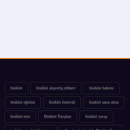
bisiklet
bisiklet alışveriş rehberi
bisiklet bakımı
bisiklet eğitimi
bisiklet festivali
bisiklet satın alma
bisiklet turu
Bisiklet Yarışları
bisiklet yarışı