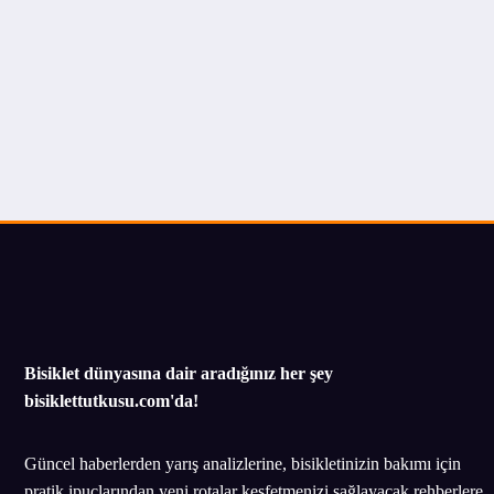
Bisiklet dünyasına dair aradığınız her şey
bisiklettutkusu.com'da!
Güncel haberlerden yarış analizlerine, bisikletinizin bakımı için
pratik ipuçlarından yeni rotalar keşfetmenizi sağlayacak rehberlere