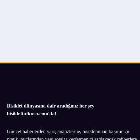
Bisiklet dünyasına dair aradığınız her şey
bisiklettutkusu.com'da!
Güncel haberlerden yarış analizlerine, bisikletinizin bakımı için
pratik ipuçlarından yeni rotalar keşfetmenizi sağlayacak rehberlere