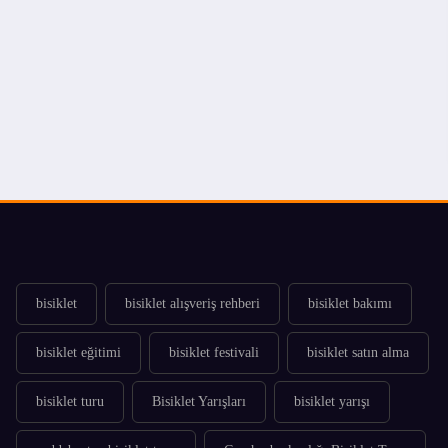
bisiklet
bisiklet alışveriş rehberi
bisiklet bakımı
bisiklet eğitimi
bisiklet festivali
bisiklet satın alma
bisiklet turu
Bisiklet Yarışları
bisiklet yarışı