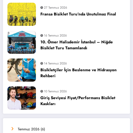
27 Temmuz 2026
Fransa Bisiklet Turu’nda Unutulmaz Final
16 Temmuz 2026
10. Ömer Halisdemir İstanbul – Niğde
Bisiklet Turu Tamamlandı
14 Temmuz 2026
Bisikletçiler İçin Beslenme ve Hidrasyon
Rehberi
10 Temmuz 2026
Giriş Seviyesi Fiyat/Performans Bisiklet
Kaskları
Temmuz 2026
(6)