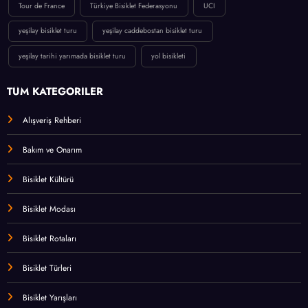
Tour de France
Türkiye Bisiklet Federasyonu
UCI
yeşilay bisiklet turu
yeşilay caddebostan bisiklet turu
yeşilay tarihi yarımada bisiklet turu
yol bisikleti
TÜM KATEGORİLER
Alışveriş Rehberi
Bakım ve Onarım
Bisiklet Kültürü
Bisiklet Modası
Bisiklet Rotaları
Bisiklet Türleri
Bisiklet Yarışları