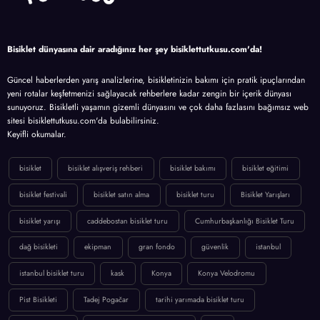
Bisiklet dünyasına dair aradığınız her şey bisiklettutkusu.com'da!
Güncel haberlerden yarış analizlerine, bisikletinizin bakımı için pratik ipuçlarından
yeni rotalar keşfetmenizi sağlayacak rehberlere kadar zengin bir içerik dünyası
sunuyoruz. Bisikletli yaşamın gizemli dünyasını ve çok daha fazlasını bağımsız web
sitesi bisiklettutkusu.com'da bulabilirsiniz.
Keyifli okumalar.
bisiklet
bisiklet alışveriş rehberi
bisiklet bakımı
bisiklet eğitimi
bisiklet festivali
bisiklet satın alma
bisiklet turu
Bisiklet Yarışları
bisiklet yarışı
caddebostan bisiklet turu
Cumhurbaşkanlığı Bisiklet Turu
dağ bisikleti
ekipman
gran fondo
güvenlik
istanbul
istanbul bisiklet turu
kask
Konya
Konya Velodromu
Pist Bisikleti
Tadej Pogačar
tarihi yarımada bisiklet turu