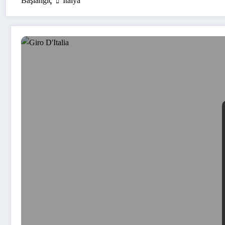
Başlangıç
İtalya