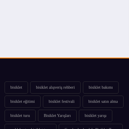
bisiklet
bisiklet alışveriş rehberi
bisiklet bakımı
bisiklet eğitimi
bisiklet festivali
bisiklet satın alma
bisiklet turu
Bisiklet Yarışları
bisiklet yarışı