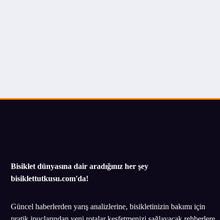
Bisiklet dünyasına dair aradığınız her şey
bisiklettutkusu.com'da!
Güncel haberlerden yarış analizlerine, bisikletinizin bakımı için
pratik ipuçlarından yeni rotalar keşfetmenizi sağlayacak rehberlere