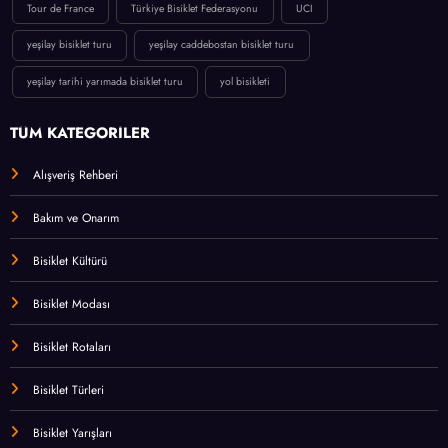
Tour de France
Türkiye Bisiklet Federasyonu
UCI
yeşilay bisiklet turu
yeşilay caddebostan bisiklet turu
yeşilay tarihi yarımada bisiklet turu
yol bisikleti
TÜM KATEGORİLER
Alışveriş Rehberi
Bakım ve Onarım
Bisiklet Kültürü
Bisiklet Modası
Bisiklet Rotaları
Bisiklet Türleri
Bisiklet Yarışları