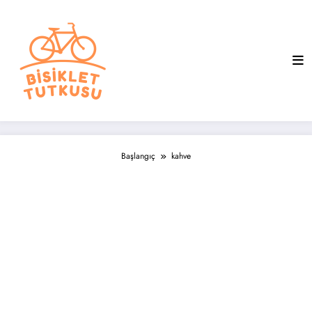
İçeriğe
atla
Başlangıç
kahve