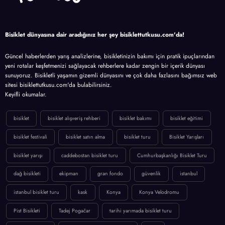
Bisiklet dünyasına dair aradığınız her şey bisiklettutkusu.com'da!
Güncel haberlerden yarış analizlerine, bisikletinizin bakımı için pratik ipuçlarından
yeni rotalar keşfetmenizi sağlayacak rehberlere kadar zengin bir içerik dünyası
sunuyoruz. Bisikletli yaşamın gizemli dünyasını ve çok daha fazlasını bağımsız web
sitesi bisiklettutkusu.com'da bulabilirsiniz.
Keyifli okumalar.
bisiklet
bisiklet alışveriş rehberi
bisiklet bakımı
bisiklet eğitimi
bisiklet festivali
bisiklet satın alma
bisiklet turu
Bisiklet Yarışları
bisiklet yarışı
caddebostan bisiklet turu
Cumhurbaşkanlığı Bisiklet Turu
dağ bisikleti
ekipman
gran fondo
güvenlik
istanbul
istanbul bisiklet turu
kask
Konya
Konya Velodromu
Pist Bisikleti
Tadej Pogačar
tarihi yarımada bisiklet turu