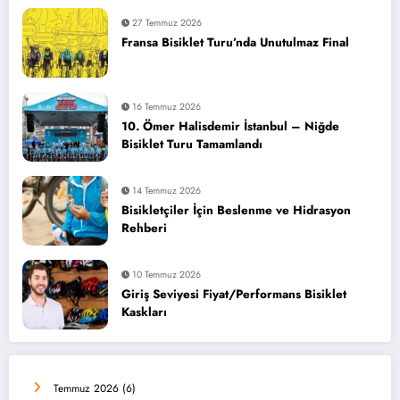
27 Temmuz 2026
Fransa Bisiklet Turu’nda Unutulmaz Final
16 Temmuz 2026
10. Ömer Halisdemir İstanbul – Niğde
Bisiklet Turu Tamamlandı
14 Temmuz 2026
Bisikletçiler İçin Beslenme ve Hidrasyon
Rehberi
10 Temmuz 2026
Giriş Seviyesi Fiyat/Performans Bisiklet
Kaskları
Temmuz 2026
(6)