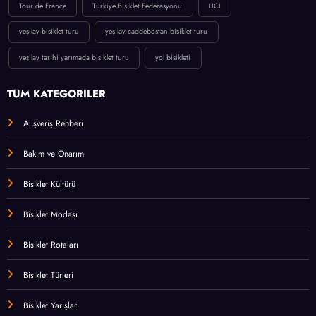
Tour de France
Türkiye Bisiklet Federasyonu
UCI
yeşilay bisiklet turu
yeşilay caddebostan bisiklet turu
yeşilay tarihi yarımada bisiklet turu
yol bisikleti
TÜM KATEGORİLER
Alışveriş Rehberi
Bakım ve Onarım
Bisiklet Kültürü
Bisiklet Modası
Bisiklet Rotaları
Bisiklet Türleri
Bisiklet Yarışları