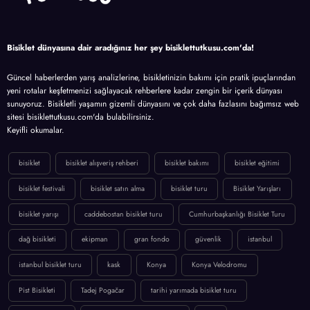
Bisiklet dünyasına dair aradığınız her şey bisiklettutkusu.com'da!
Güncel haberlerden yarış analizlerine, bisikletinizin bakımı için pratik ipuçlarından
yeni rotalar keşfetmenizi sağlayacak rehberlere kadar zengin bir içerik dünyası
sunuyoruz. Bisikletli yaşamın gizemli dünyasını ve çok daha fazlasını bağımsız web
sitesi bisiklettutkusu.com'da bulabilirsiniz.
Keyifli okumalar.
bisiklet
bisiklet alışveriş rehberi
bisiklet bakımı
bisiklet eğitimi
bisiklet festivali
bisiklet satın alma
bisiklet turu
Bisiklet Yarışları
bisiklet yarışı
caddebostan bisiklet turu
Cumhurbaşkanlığı Bisiklet Turu
dağ bisikleti
ekipman
gran fondo
güvenlik
istanbul
istanbul bisiklet turu
kask
Konya
Konya Velodromu
Pist Bisikleti
Tadej Pogačar
tarihi yarımada bisiklet turu