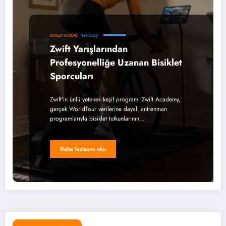
BISIKLET KÜLTÜRÜ
TEKNOLOJI
Zwift Yarışlarından
Profesyonelliğe Uzanan Bisiklet
Sporcuları
Zwift'in ünlü yetenek keşif programı Zwift Academy,
gerçek WorldTour verilerine dayalı antrenman
programlarıyla bisiklet tutkunlarının…
Daha fazlasını oku