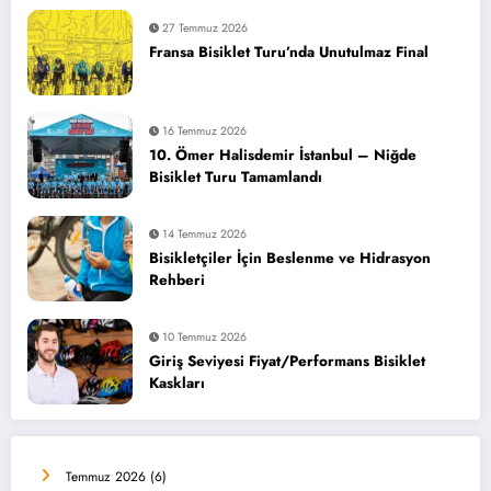
27 Temmuz 2026
Fransa Bisiklet Turu’nda Unutulmaz Final
16 Temmuz 2026
10. Ömer Halisdemir İstanbul – Niğde
Bisiklet Turu Tamamlandı
14 Temmuz 2026
Bisikletçiler İçin Beslenme ve Hidrasyon
Rehberi
10 Temmuz 2026
Giriş Seviyesi Fiyat/Performans Bisiklet
Kaskları
Temmuz 2026
(6)