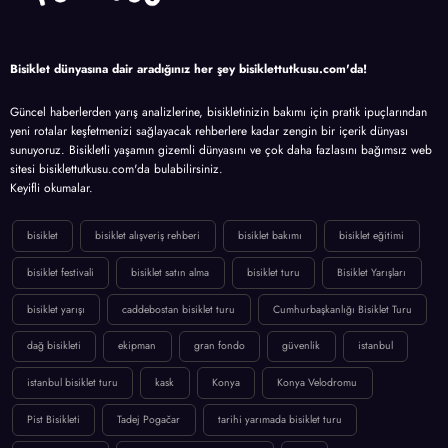
Bisiklet dünyasına dair aradığınız her şey bisiklettutkusu.com'da!
Güncel haberlerden yarış analizlerine, bisikletinizin bakımı için pratik ipuçlarından
yeni rotalar keşfetmenizi sağlayacak rehberlere kadar zengin bir içerik dünyası
sunuyoruz. Bisikletli yaşamın gizemli dünyasını ve çok daha fazlasını bağımsız web
sitesi bisiklettutkusu.com'da bulabilirsiniz.
Keyifli okumalar.
bisiklet
bisiklet alışveriş rehberi
bisiklet bakımı
bisiklet eğitimi
bisiklet festivali
bisiklet satın alma
bisiklet turu
Bisiklet Yarışları
bisiklet yarışı
caddebostan bisiklet turu
Cumhurbaşkanlığı Bisiklet Turu
dağ bisikleti
ekipman
gran fondo
güvenlik
istanbul
istanbul bisiklet turu
kask
Konya
Konya Velodromu
Pist Bisikleti
Tadej Pogačar
tarihi yarımada bisiklet turu