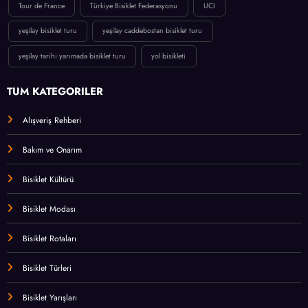
Tour de France
Türkiye Bisiklet Federasyonu
UCI
yeşilay bisiklet turu
yeşilay caddebostan bisiklet turu
yeşilay tarihi yarımada bisiklet turu
yol bisikleti
TÜM KATEGORİLER
Alışveriş Rehberi
Bakım ve Onarım
Bisiklet Kültürü
Bisiklet Modası
Bisiklet Rotaları
Bisiklet Türleri
Bisiklet Yarışları