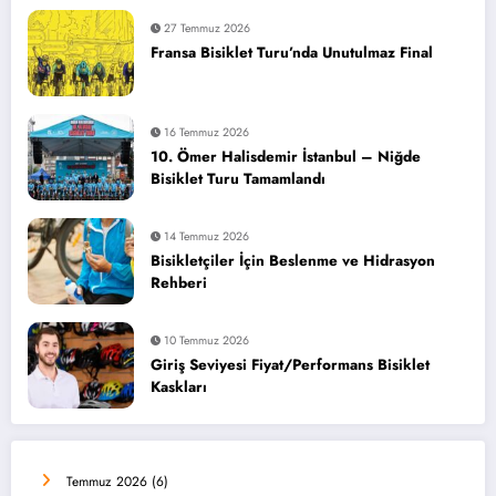
27 Temmuz 2026
Fransa Bisiklet Turu’nda Unutulmaz Final
16 Temmuz 2026
10. Ömer Halisdemir İstanbul – Niğde
Bisiklet Turu Tamamlandı
14 Temmuz 2026
Bisikletçiler İçin Beslenme ve Hidrasyon
Rehberi
10 Temmuz 2026
Giriş Seviyesi Fiyat/Performans Bisiklet
Kaskları
Temmuz 2026
(6)