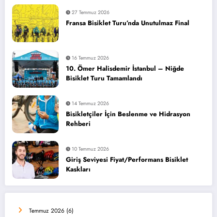
27 Temmuz 2026
Fransa Bisiklet Turu’nda Unutulmaz Final
16 Temmuz 2026
10. Ömer Halisdemir İstanbul – Niğde
Bisiklet Turu Tamamlandı
14 Temmuz 2026
Bisikletçiler İçin Beslenme ve Hidrasyon
Rehberi
10 Temmuz 2026
Giriş Seviyesi Fiyat/Performans Bisiklet
Kaskları
Temmuz 2026
(6)