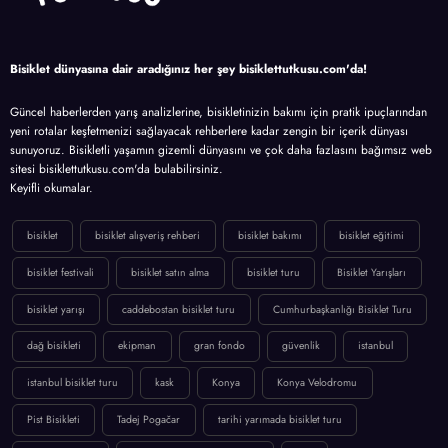
Bisiklet dünyasına dair aradığınız her şey bisiklettutkusu.com'da!
Güncel haberlerden yarış analizlerine, bisikletinizin bakımı için pratik ipuçlarından
yeni rotalar keşfetmenizi sağlayacak rehberlere kadar zengin bir içerik dünyası
sunuyoruz. Bisikletli yaşamın gizemli dünyasını ve çok daha fazlasını bağımsız web
sitesi bisiklettutkusu.com'da bulabilirsiniz.
Keyifli okumalar.
bisiklet
bisiklet alışveriş rehberi
bisiklet bakımı
bisiklet eğitimi
bisiklet festivali
bisiklet satın alma
bisiklet turu
Bisiklet Yarışları
bisiklet yarışı
caddebostan bisiklet turu
Cumhurbaşkanlığı Bisiklet Turu
dağ bisikleti
ekipman
gran fondo
güvenlik
istanbul
istanbul bisiklet turu
kask
Konya
Konya Velodromu
Pist Bisikleti
Tadej Pogačar
tarihi yarımada bisiklet turu