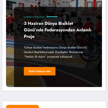
HABERLER VE ETKINLIKLER
3 Haziran Dünya Bisiklet
Günü’nde Federasyondan Anlamlı
Proje
Türkiye Bisiklet Federasyonu Dünya Bisiklet Günü’nü
İstanbul Beylikdüzü’ndeki Büyükşehir İlkokulu’nda
“Pedala İlk Adım” projesiyle kutlayacak.…
Daha fazlasını oku