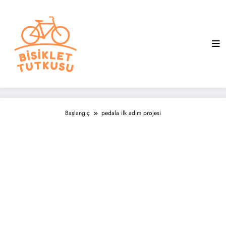
İçeriğe
atla
Başlangıç
pedala ilk adım projesi