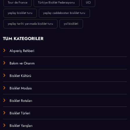
Tour de France
Türkiye Bisiklet Federasyonu
UCI
yeşilay bisiklet turu
yeşilay caddebostan bisiklet turu
yeşilay tarihi yarımada bisiklet turu
yol bisikleti
TÜM KATEGORİLER
Alışveriş Rehberi
Bakım ve Onarım
Bisiklet Kültürü
Bisiklet Modası
Bisiklet Rotaları
Bisiklet Türleri
Bisiklet Yarışları