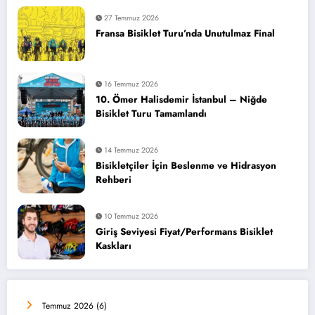
27 Temmuz 2026
Fransa Bisiklet Turu’nda Unutulmaz Final
16 Temmuz 2026
10. Ömer Halisdemir İstanbul – Niğde
Bisiklet Turu Tamamlandı
14 Temmuz 2026
Bisikletçiler İçin Beslenme ve Hidrasyon
Rehberi
10 Temmuz 2026
Giriş Seviyesi Fiyat/Performans Bisiklet
Kaskları
Temmuz 2026
(6)