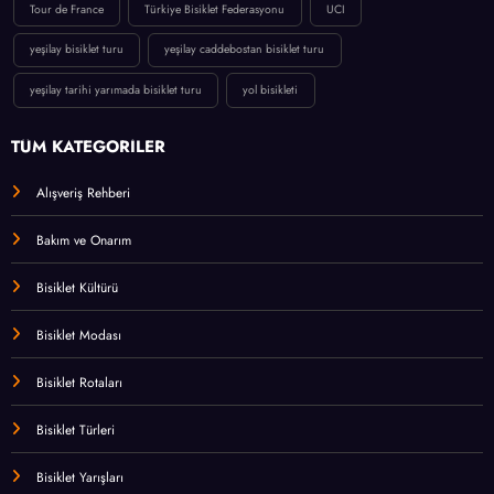
Tour de France
Türkiye Bisiklet Federasyonu
UCI
yeşilay bisiklet turu
yeşilay caddebostan bisiklet turu
yeşilay tarihi yarımada bisiklet turu
yol bisikleti
TÜM KATEGORİLER
Alışveriş Rehberi
Bakım ve Onarım
Bisiklet Kültürü
Bisiklet Modası
Bisiklet Rotaları
Bisiklet Türleri
Bisiklet Yarışları