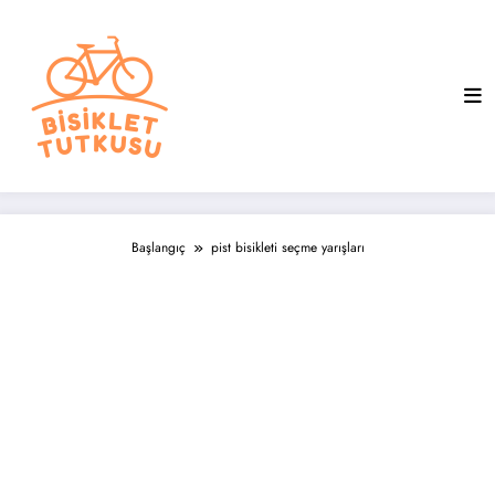
İçeriğe
atla
Başlangıç
pist bisikleti seçme yarışları