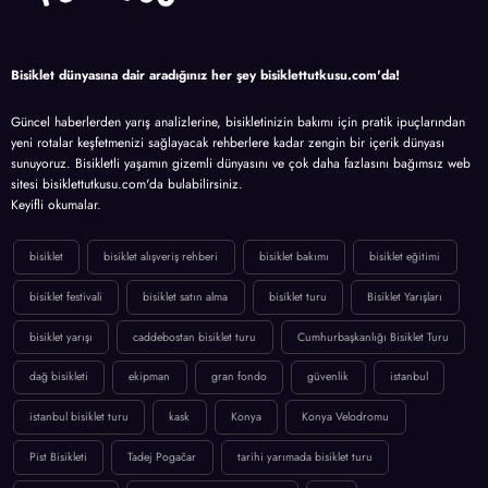
Bisiklet dünyasına dair aradığınız her şey bisiklettutkusu.com'da!
Güncel haberlerden yarış analizlerine, bisikletinizin bakımı için pratik ipuçlarından
yeni rotalar keşfetmenizi sağlayacak rehberlere kadar zengin bir içerik dünyası
sunuyoruz. Bisikletli yaşamın gizemli dünyasını ve çok daha fazlasını bağımsız web
sitesi bisiklettutkusu.com'da bulabilirsiniz.
Keyifli okumalar.
bisiklet
bisiklet alışveriş rehberi
bisiklet bakımı
bisiklet eğitimi
bisiklet festivali
bisiklet satın alma
bisiklet turu
Bisiklet Yarışları
bisiklet yarışı
caddebostan bisiklet turu
Cumhurbaşkanlığı Bisiklet Turu
dağ bisikleti
ekipman
gran fondo
güvenlik
istanbul
istanbul bisiklet turu
kask
Konya
Konya Velodromu
Pist Bisikleti
Tadej Pogačar
tarihi yarımada bisiklet turu