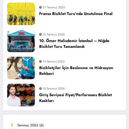
27 Temmuz 2026
Fransa Bisiklet Turu’nda Unutulmaz Final
16 Temmuz 2026
10. Ömer Halisdemir İstanbul – Niğde
Bisiklet Turu Tamamlandı
14 Temmuz 2026
Bisikletçiler İçin Beslenme ve Hidrasyon
Rehberi
10 Temmuz 2026
Giriş Seviyesi Fiyat/Performans Bisiklet
Kaskları
Temmuz 2026
(6)