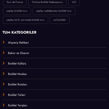
Tour de France
Türkiye Bisiklet Federasyonu
UCI
yeşilay bisiklet turu
yeşilay caddebostan bisiklet turu
yeşilay tarihi yarımada bisiklet turu
yol bisikleti
TÜM KATEGORİLER
Alışveriş Rehberi
Bakım ve Onarım
Bisiklet Kültürü
Bisiklet Modası
Bisiklet Rotaları
Bisiklet Türleri
Bisiklet Yarışları