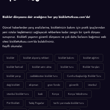
Bisiklet dünyasına dair aradığınız her şey bisiklettutkusu.com'da!
Güncel haberlerden yarış analizlerine, bisikletinizin bakımı için pratik ipuçlarından
yeni rotalar keşfetmenizi sağlayacak rehberlere kadar zengin bir içerik dünyası
sunuyoruz. Bisikletli yaşamın gizemli dünyasını ve çok daha fazlasını bağımsız web
sitesi bisiklettutkusu.com'da bulabilirsiniz.
Keyifli okumalar.
bisiklet
bisiklet alışveriş rehberi
bisiklet bakımı
bisiklet eğitimi
bisiklet festivali
bisiklet satın alma
bisiklet turu
Bisiklet Yarışları
bisiklet yarışı
caddebostan bisiklet turu
Cumhurbaşkanlığı Bisiklet Turu
dağ bisikleti
ekipman
gran fondo
güvenlik
istanbul
istanbul bisiklet turu
kask
Konya
Konya Velodromu
Pist Bisikleti
Tadej Pogačar
tarihi yarımada bisiklet turu