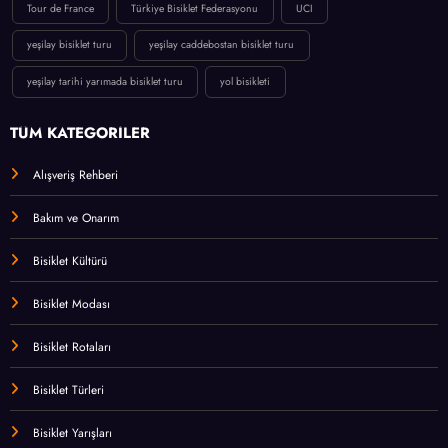
Tour de France
Türkiye Bisiklet Federasyonu
UCI
yeşilay bisiklet turu
yeşilay caddebostan bisiklet turu
yeşilay tarihi yarımada bisiklet turu
yol bisikleti
TÜM KATEGORİLER
Alışveriş Rehberi
Bakım ve Onarım
Bisiklet Kültürü
Bisiklet Modası
Bisiklet Rotaları
Bisiklet Türleri
Bisiklet Yarışları