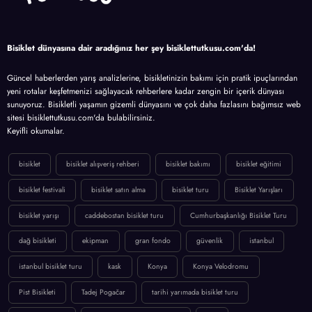
Bisiklet dünyasına dair aradığınız her şey bisiklettutkusu.com'da!
Güncel haberlerden yarış analizlerine, bisikletinizin bakımı için pratik ipuçlarından
yeni rotalar keşfetmenizi sağlayacak rehberlere kadar zengin bir içerik dünyası
sunuyoruz. Bisikletli yaşamın gizemli dünyasını ve çok daha fazlasını bağımsız web
sitesi bisiklettutkusu.com'da bulabilirsiniz.
Keyifli okumalar.
bisiklet
bisiklet alışveriş rehberi
bisiklet bakımı
bisiklet eğitimi
bisiklet festivali
bisiklet satın alma
bisiklet turu
Bisiklet Yarışları
bisiklet yarışı
caddebostan bisiklet turu
Cumhurbaşkanlığı Bisiklet Turu
dağ bisikleti
ekipman
gran fondo
güvenlik
istanbul
istanbul bisiklet turu
kask
Konya
Konya Velodromu
Pist Bisikleti
Tadej Pogačar
tarihi yarımada bisiklet turu