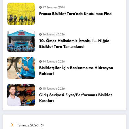
27 Temmuz 2026
Fransa Bisiklet Turu’nda Unutulmaz Final
16 Temmuz 2026
10. Ömer Halisdemir İstanbul – Niğde
Bisiklet Turu Tamamlandı
14 Temmuz 2026
Bisikletçiler İçin Beslenme ve Hidrasyon
Rehberi
10 Temmuz 2026
Giriş Seviyesi Fiyat/Performans Bisiklet
Kaskları
Temmuz 2026
(6)