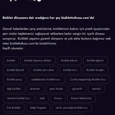
Bisiklet dünyasına dair aradığınız her şey bisiklettutkusu.com'da!
Güncel haberlerden yarış analizlerine, bisikletinizin bakımı için pratik ipuçlarından
yeni rotalar keşfetmenizi sağlayacak rehberlere kadar zengin bir içerik dünyası
sunuyoruz. Bisikletli yaşamın gizemli dünyasını ve çok daha fazlasını bağımsız web
sitesi bisiklettutkusu.com'da bulabilirsiniz.
Keyifli okumalar.
bisiklet
bisiklet alışveriş rehberi
bisiklet bakımı
bisiklet eğitimi
bisiklet festivali
bisiklet satın alma
bisiklet turu
Bisiklet Yarışları
bisiklet yarışı
caddebostan bisiklet turu
Cumhurbaşkanlığı Bisiklet Turu
dağ bisikleti
ekipman
gran fondo
güvenlik
istanbul
istanbul bisiklet turu
kask
Konya
Konya Velodromu
Pist Bisikleti
Tadej Pogačar
tarihi yarımada bisiklet turu