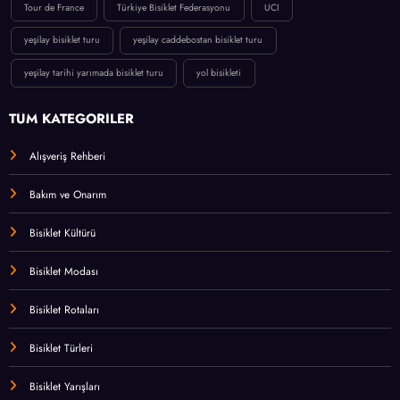
Tour de France
Türkiye Bisiklet Federasyonu
UCI
yeşilay bisiklet turu
yeşilay caddebostan bisiklet turu
yeşilay tarihi yarımada bisiklet turu
yol bisikleti
TÜM KATEGORİLER
Alışveriş Rehberi
Bakım ve Onarım
Bisiklet Kültürü
Bisiklet Modası
Bisiklet Rotaları
Bisiklet Türleri
Bisiklet Yarışları