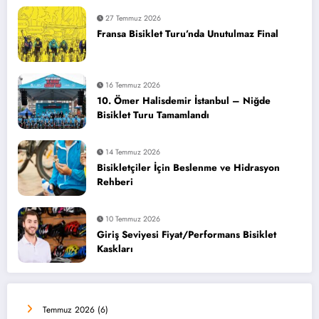
27 Temmuz 2026
Fransa Bisiklet Turu’nda Unutulmaz Final
16 Temmuz 2026
10. Ömer Halisdemir İstanbul – Niğde
Bisiklet Turu Tamamlandı
14 Temmuz 2026
Bisikletçiler İçin Beslenme ve Hidrasyon
Rehberi
10 Temmuz 2026
Giriş Seviyesi Fiyat/Performans Bisiklet
Kaskları
Temmuz 2026
(6)