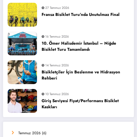
27 Temmuz 2026
Fransa Bisiklet Turu’nda Unutulmaz Final
16 Temmuz 2026
10. Ömer Halisdemir İstanbul – Niğde
Bisiklet Turu Tamamlandı
14 Temmuz 2026
Bisikletçiler İçin Beslenme ve Hidrasyon
Rehberi
10 Temmuz 2026
Giriş Seviyesi Fiyat/Performans Bisiklet
Kaskları
Temmuz 2026
(6)