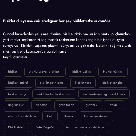
Bisiklet dünyasına dair aradığınız her şey bisiklettutkusu.com'da!
Güncel haberlerden yarış analizlerine, bisikletinizin bakımı için pratik ipuçlarından
yeni rotalar keşfetmenizi sağlayacak rehberlere kadar zengin bir içerik dünyası
sunuyoruz. Bisikletli yaşamın gizemli dünyasını ve çok daha fazlasını bağımsız web
sitesi bisiklettutkusu.com'da bulabilirsiniz.
Keyifli okumalar.
bisiklet
bisiklet alışveriş rehberi
bisiklet bakımı
bisiklet eğitimi
bisiklet festivali
bisiklet satın alma
bisiklet turu
Bisiklet Yarışları
bisiklet yarışı
caddebostan bisiklet turu
Cumhurbaşkanlığı Bisiklet Turu
dağ bisikleti
ekipman
gran fondo
güvenlik
istanbul
istanbul bisiklet turu
kask
Konya
Konya Velodromu
Pist Bisikleti
Tadej Pogačar
tarihi yarımada bisiklet turu