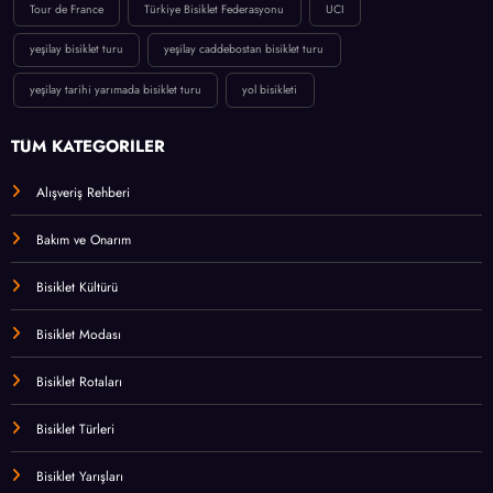
Tour de France
Türkiye Bisiklet Federasyonu
UCI
yeşilay bisiklet turu
yeşilay caddebostan bisiklet turu
yeşilay tarihi yarımada bisiklet turu
yol bisikleti
TÜM KATEGORİLER
Alışveriş Rehberi
Bakım ve Onarım
Bisiklet Kültürü
Bisiklet Modası
Bisiklet Rotaları
Bisiklet Türleri
Bisiklet Yarışları