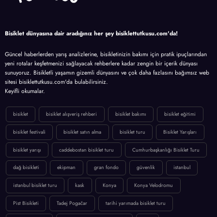
Bisiklet dünyasına dair aradığınız her şey bisiklettutkusu.com'da!
Güncel haberlerden yarış analizlerine, bisikletinizin bakımı için pratik ipuçlarından
yeni rotalar keşfetmenizi sağlayacak rehberlere kadar zengin bir içerik dünyası
sunuyoruz. Bisikletli yaşamın gizemli dünyasını ve çok daha fazlasını bağımsız web
sitesi bisiklettutkusu.com'da bulabilirsiniz.
Keyifli okumalar.
bisiklet
bisiklet alışveriş rehberi
bisiklet bakımı
bisiklet eğitimi
bisiklet festivali
bisiklet satın alma
bisiklet turu
Bisiklet Yarışları
bisiklet yarışı
caddebostan bisiklet turu
Cumhurbaşkanlığı Bisiklet Turu
dağ bisikleti
ekipman
gran fondo
güvenlik
istanbul
istanbul bisiklet turu
kask
Konya
Konya Velodromu
Pist Bisikleti
Tadej Pogačar
tarihi yarımada bisiklet turu