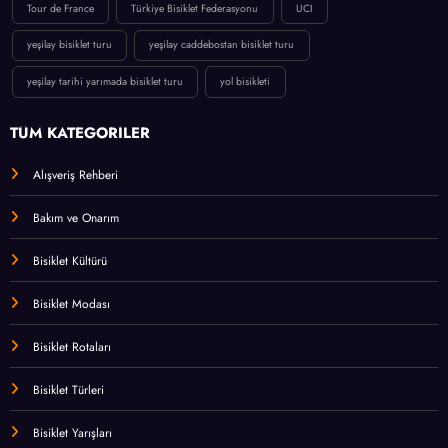
Tour de France
Türkiye Bisiklet Federasyonu
UCI
yeşilay bisiklet turu
yeşilay caddebostan bisiklet turu
yeşilay tarihi yarımada bisiklet turu
yol bisikleti
TÜM KATEGORİLER
Alışveriş Rehberi
Bakım ve Onarım
Bisiklet Kültürü
Bisiklet Modası
Bisiklet Rotaları
Bisiklet Türleri
Bisiklet Yarışları