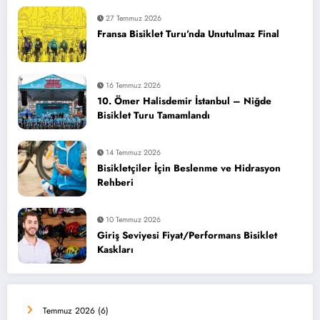
27 Temmuz 2026
Fransa Bisiklet Turu’nda Unutulmaz Final
16 Temmuz 2026
10. Ömer Halisdemir İstanbul – Niğde
Bisiklet Turu Tamamlandı
14 Temmuz 2026
Bisikletçiler İçin Beslenme ve Hidrasyon
Rehberi
10 Temmuz 2026
Giriş Seviyesi Fiyat/Performans Bisiklet
Kaskları
Temmuz 2026
(6)