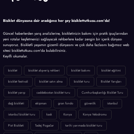
Bisiklet dünyasına dair aradığınız her şey bisiklettutkusu.com'da!
Güncel haberlerden yarış analizlerine, bisikletinizin bakımı için pratik ipuçlarından
yeni rotalar keşfetmenizi sağlayacak rehberlere kadar zengin bir içerik dünyası
sunuyoruz. Bisikletli yaşamın gizemli dünyasını ve çok daha fazlasını bağımsız web
sitesi bisiklettutkusu.com'da bulabilirsiniz.
Keyifli okumalar.
bisiklet
bisiklet alışveriş rehberi
bisiklet bakımı
bisiklet eğitimi
bisiklet festivali
bisiklet satın alma
bisiklet turu
Bisiklet Yarışları
bisiklet yarışı
caddebostan bisiklet turu
Cumhurbaşkanlığı Bisiklet Turu
dağ bisikleti
ekipman
gran fondo
güvenlik
istanbul
istanbul bisiklet turu
kask
Konya
Konya Velodromu
Pist Bisikleti
Tadej Pogačar
tarihi yarımada bisiklet turu