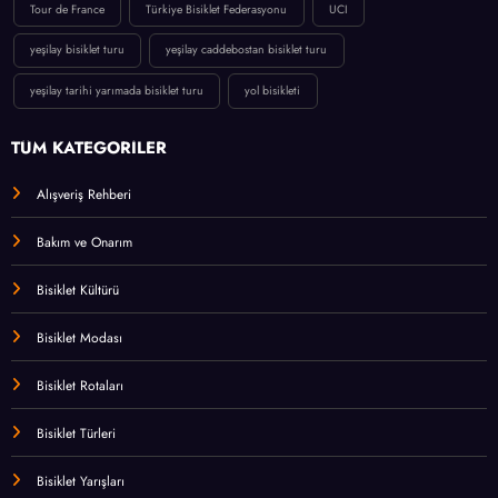
Tour de France
Türkiye Bisiklet Federasyonu
UCI
yeşilay bisiklet turu
yeşilay caddebostan bisiklet turu
yeşilay tarihi yarımada bisiklet turu
yol bisikleti
TÜM KATEGORİLER
Alışveriş Rehberi
Bakım ve Onarım
Bisiklet Kültürü
Bisiklet Modası
Bisiklet Rotaları
Bisiklet Türleri
Bisiklet Yarışları