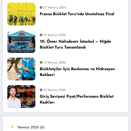
27 Temmuz 2026
Fransa Bisiklet Turu’nda Unutulmaz Final
16 Temmuz 2026
10. Ömer Halisdemir İstanbul – Niğde
Bisiklet Turu Tamamlandı
14 Temmuz 2026
Bisikletçiler İçin Beslenme ve Hidrasyon
Rehberi
10 Temmuz 2026
Giriş Seviyesi Fiyat/Performans Bisiklet
Kaskları
Temmuz 2026
(6)