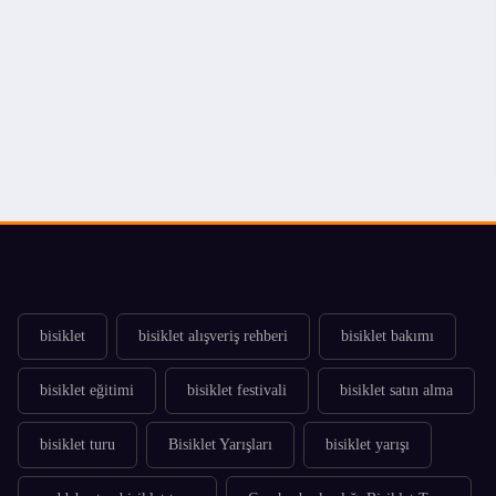
bisiklet
bisiklet alışveriş rehberi
bisiklet bakımı
bisiklet eğitimi
bisiklet festivali
bisiklet satın alma
bisiklet turu
Bisiklet Yarışları
bisiklet yarışı