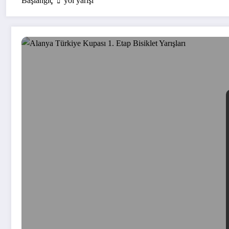
Başlangıç
yol yarışı