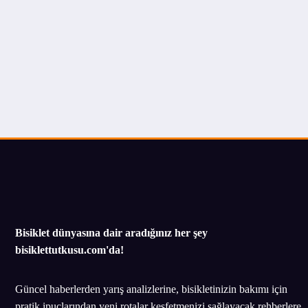
Bisiklet dünyasına dair aradığınız her şey
bisiklettutkusu.com'da!
Güncel haberlerden yarış analizlerine, bisikletinizin bakımı için
pratik ipuçlarından yeni rotalar keşfetmenizi sağlayacak rehberlere