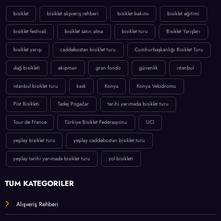
bisiklet
bisiklet alışveriş rehberi
bisiklet bakımı
bisiklet eğitimi
bisiklet festivali
bisiklet satın alma
bisiklet turu
Bisiklet Yarışları
bisiklet yarışı
caddebostan bisiklet turu
Cumhurbaşkanlığı Bisiklet Turu
dağ bisikleti
ekipman
gran fondo
güvenlik
istanbul
istanbul bisiklet turu
kask
Konya
Konya Velodromu
Pist Bisikleti
Tadej Pogačar
tarihi yarımada bisiklet turu
Tour de France
Türkiye Bisiklet Federasyonu
UCI
yeşilay bisiklet turu
yeşilay caddebostan bisiklet turu
yeşilay tarihi yarımada bisiklet turu
yol bisikleti
TÜM KATEGORİLER
Alışveriş Rehberi