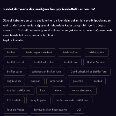
Bisiklet dünyasına dair aradığınız her şey bisiklettutkusu.com'da!
Güncel haberlerden yarış analizlerine, bisikletinizin bakımı için pratik ipuçlarından
yeni rotalar keşfetmenizi sağlayacak rehberlere kadar zengin bir içerik dünyası
sunuyoruz. Bisikletli yaşamın gizemli dünyasını ve çok daha fazlasını bağımsız web
sitesi bisiklettutkusu.com'da bulabilirsiniz.
Keyifli okumalar.
bisiklet
bisiklet alışveriş rehberi
bisiklet bakımı
bisiklet eğitimi
bisiklet festivali
bisiklet satın alma
bisiklet turu
Bisiklet Yarışları
bisiklet yarışı
caddebostan bisiklet turu
Cumhurbaşkanlığı Bisiklet Turu
dağ bisikleti
ekipman
gran fondo
güvenlik
istanbul
istanbul bisiklet turu
kask
Konya
Konya Velodromu
Pist Bisikleti
Tadej Pogačar
tarihi yarımada bisiklet turu
Tour de France
Türkiye Bisiklet Federasyonu
UCI