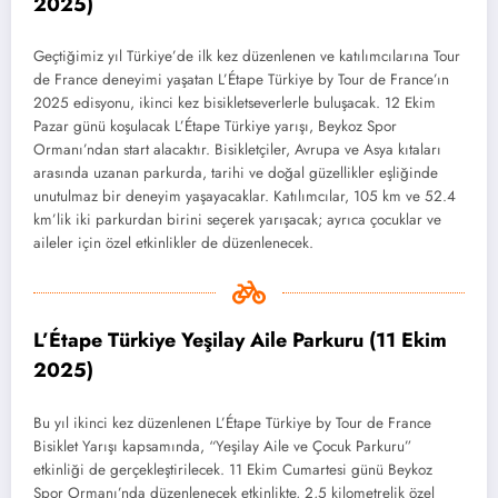
2025)
Geçtiğimiz yıl Türkiye’de ilk kez düzenlenen ve katılımcılarına Tour
de France deneyimi yaşatan L’Étape Türkiye by Tour de France’ın
2025 edisyonu, ikinci kez bisikletseverlerle buluşacak. 12 Ekim
Pazar günü koşulacak L’Étape Türkiye yarışı, Beykoz Spor
Ormanı’ndan start alacaktır. Bisikletçiler, Avrupa ve Asya kıtaları
arasında uzanan parkurda, tarihi ve doğal güzellikler eşliğinde
unutulmaz bir deneyim yaşayacaklar. Katılımcılar, 105 km ve 52.4
km’lik iki parkurdan birini seçerek yarışacak; ayrıca çocuklar ve
aileler için özel etkinlikler de düzenlenecek.
L’Étape Türkiye Yeşilay Aile Parkuru (11 Ekim
2025)
Bu yıl ikinci kez düzenlenen L’Étape Türkiye by Tour de France
Bisiklet Yarışı kapsamında, “Yeşilay Aile ve Çocuk Parkuru”
etkinliği de gerçekleştirilecek. 11 Ekim Cumartesi günü Beykoz
Spor Ormanı’nda düzenlenecek etkinlikte, 2,5 kilometrelik özel