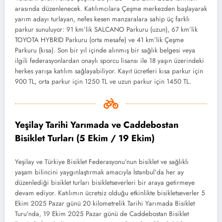
arasında düzenlenecek. Katılımcılara Çeşme merkezden başlayarak
yarım adayı turlayan, nefes kesen manzaralara sahip üç farklı
parkur sunuluyor: 91 km’lik SALCANO Parkuru (uzun), 67 km’lik
TOYOTA HYBRID Parkuru (orta mesafe) ve 41 km’lik Çeşme
Parkuru (kısa). Son bir yıl içinde alınmış bir sağlık belgesi veya
ilgili federasyonlardan onaylı sporcu lisansı ile 18 yaşın üzerindeki
herkes yarışa katılım sağlayabiliyor. Kayıt ücretleri kısa parkur için
900 TL, orta parkur için 1250 TL ve uzun parkur için 1450 TL.
Yeşilay Tarihi Yarımada ve Caddebostan
Bisiklet Turları (5 Ekim / 19 Ekim)
Yeşilay ve Türkiye Bisiklet Federasyonu’nun bisiklet ve sağlıklı
yaşam bilincini yaygınlaştırmak amacıyla İstanbul’da her ay
düzenlediği bisiklet turları bisikletseverleri bir araya getirmeye
devam ediyor. Katılımın ücretsiz olduğu etkinlikte bisikletseverler 5
Ekim 2025 Pazar günü 20 kilometrelik Tarihi Yarımada Bisiklet
Turu’nda, 19 Ekim 2025 Pazar günü de Caddebostan Bisiklet