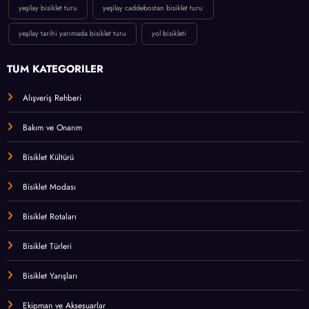
yeşilay bisiklet turu
yeşilay caddebostan bisiklet turu
yeşilay tarihi yarımada bisiklet turu
yol bisikleti
TÜM KATEGORİLER
Alışveriş Rehberi
Bakım ve Onarım
Bisiklet Kültürü
Bisiklet Modası
Bisiklet Rotaları
Bisiklet Türleri
Bisiklet Yarışları
Ekipman ve Aksesuarlar