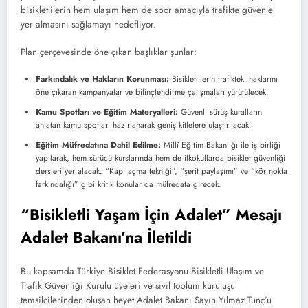
bisikletlilerin hem ulaşım hem de spor amacıyla trafikte güvenle
yer almasını sağlamayı hedefliyor.
Plan çerçevesinde öne çıkan başlıklar şunlar:
Farkındalık ve Hakların Korunması:
Bisikletlilerin trafikteki haklarını
öne çıkaran kampanyalar ve bilinçlendirme çalışmaları yürütülecek.
Kamu Spotları ve Eğitim Materyalleri:
Güvenli sürüş kurallarını
anlatan kamu spotları hazırlanarak geniş kitlelere ulaştırılacak.
Eğitim Müfredatına Dahil Edilme:
Millî Eğitim Bakanlığı ile iş birliği
yapılarak, hem sürücü kurslarında hem de ilkokullarda bisiklet güvenliği
dersleri yer alacak. “Kapı açma tekniği”, “şerit paylaşımı” ve “kör nokta
farkındalığı” gibi kritik konular da müfredata girecek.
“Bisikletli Yaşam İçin Adalet” Mesajı
Adalet Bakanı’na İletildi
Bu kapsamda Türkiye Bisiklet Federasyonu Bisikletli Ulaşım ve
Trafik Güvenliği Kurulu üyeleri ve sivil toplum kuruluşu
temsilcilerinden oluşan heyet Adalet Bakanı Sayın Yılmaz Tunç’u