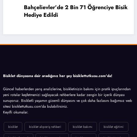
1 Öğrenciye Bisiklet
2026 Yaz Bisiklet Festiva
Bisiklet dünyasına dair aradığınız her şey bisiklettutkusu.com'da!
Güncel haberlerden yarış analizlerine, bisikletinizin bakımı için pratik ipuçlarından
yeni rotalar keşfetmenizi sağlayacak rehberlere kadar zengin bir içerik dünyası
sunuyoruz. Bisikletli yaşamın gizemli dünyasını ve çok daha fazlasını bağımsız web
sitesi bisiklettutkusu.com'da bulabilirsiniz.
Keyifli okumalar.
bisiklet
bisiklet alışveriş rehberi
bisiklet bakımı
bisiklet eğitimi
bisiklet festivali
bisiklet satın alma
bisiklet turu
Bisiklet Yarışları