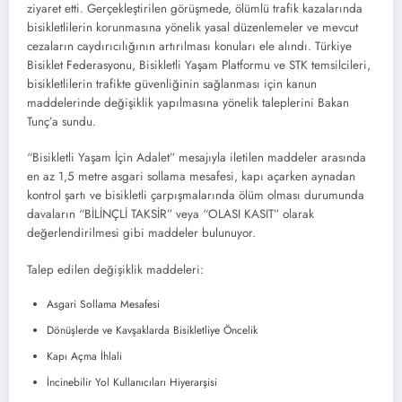
ziyaret etti. Gerçekleştirilen görüşmede, ölümlü trafik kazalarında
bisikletlilerin korunmasına yönelik yasal düzenlemeler ve mevcut
cezaların caydırıcılığının artırılması konuları ele alındı. Türkiye
Bisiklet Federasyonu, Bisikletli Yaşam Platformu ve STK temsilcileri,
bisikletlilerin trafikte güvenliğinin sağlanması için kanun
maddelerinde değişiklik yapılmasına yönelik taleplerini Bakan
Tunç’a sundu.
“Bisikletli Yaşam İçin Adalet” mesajıyla iletilen maddeler arasında
en az 1,5 metre asgari sollama mesafesi, kapı açarken aynadan
kontrol şartı ve bisikletli çarpışmalarında ölüm olması durumunda
davaların “BİLİNÇLİ TAKSİR” veya “OLASI KASIT” olarak
değerlendirilmesi gibi maddeler bulunuyor.
Talep edilen değişiklik maddeleri:
Asgari Sollama Mesafesi
Dönüşlerde ve Kavşaklarda Bisikletliye Öncelik
Kapı Açma İhlali
İncinebilir Yol Kullanıcıları Hiyerarşisi