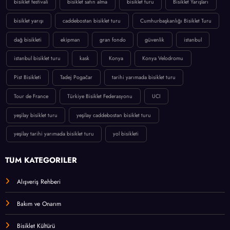
bisiklet yarışı
caddebostan bisiklet turu
Cumhurbaşkanlığı Bisiklet Turu
dağ bisikleti
ekipman
gran fondo
güvenlik
istanbul
istanbul bisiklet turu
kask
Konya
Konya Velodromu
Pist Bisikleti
Tadej Pogačar
tarihi yarımada bisiklet turu
Tour de France
Türkiye Bisiklet Federasyonu
UCI
yeşilay bisiklet turu
yeşilay caddebostan bisiklet turu
yeşilay tarihi yarımada bisiklet turu
yol bisikleti
TÜM KATEGORİLER
Alışveriş Rehberi
Bakım ve Onarım
Bisiklet Kültürü