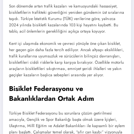
Son dönemde artan trafik kazaları ve kamuoyundaki hassasiyet,
bisikletlilerin trafikteki güvenliğini yeniden gündemin üst sıralarına
taşıdı. Türkiye İstatistik Kurumu (TÜİK) verilerine göre, yalnızca
2024 yılında bisikletli kazalarında 103 kişi hayatını kaybetti. Bu
tablo, acil önlemlerin gerekliliğini açıkça ortaya koyuyor.
Kent içi ulaşımda ekonomik ve çevreci yönüyle öne çıkan bisiklet,
her geçen gün daha fazla tercih ediliyor. Ancak altyapı eksiklikleri,
trafik kurallarına uyumsuzluk ve sürücülerin bilinçsiz davranışları,
bisikletlileri ciddi risklerle karşı karşıya bırakıyor. Özellikle motorlu
araçların bisikletlileri sıkıştırması, emniyet şeridi ihlalleri ve yakın
geçişler kazaların başlıca sebepleri arasında yer alıyor.
Bisiklet Federasyonu ve
Bakanlıklardan Ortak Adım
Türkiye Bisiklet Federasyonu bu sorunlara çözüm getirilmesi
amacıyla, Gençlik ve Spor Bakanlığı başta olmak üzere İçişleri,
Ulaştırma, Millî Eğitim ve Adalet Bakanlıkları ile kapsamlı bir eylem
planı başlattı. Çalışmalar temel olarak, “sıfır can kaybı” vizyonuyla